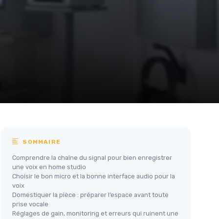
SOMMAIRE
Comprendre la chaîne du signal pour bien enregistrer
une voix en home studio
Choisir le bon micro et la bonne interface audio pour la
voix
Domestiquer la pièce : préparer l’espace avant toute
prise vocale
Réglages de gain, monitoring et erreurs qui ruinent une