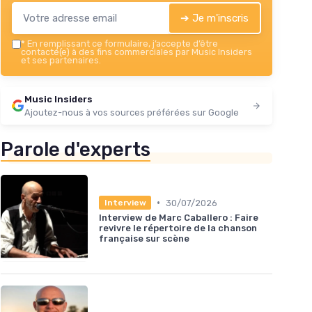
➔ Je m'inscris
*
En remplissant ce formulaire, j’accepte d’être
contacté(e) à des fins commerciales par Music Insiders
et ses partenaires.
Music Insiders
Ajoutez-nous à vos sources préférées sur Google
Parole d'experts
•
30/07/2026
Interview
Interview de Marc Caballero : Faire
revivre le répertoire de la chanson
française sur scène