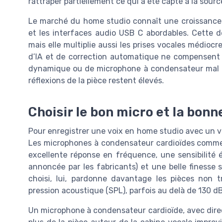
rattraper partiellement ce qui a été capté à la sourc
Le marché du home studio connaît une croissance 
et les interfaces audio USB C abordables. Cette d
mais elle multiplie aussi les prises vocales médiocr
d’IA et de correction automatique ne compensent
dynamique ou de microphone à condensateur mal uti
réflexions de la pièce restent élevés.
Choisir le bon micro et la bonn
Pour enregistrer une voix en home studio avec un vr
Les microphones à condensateur cardioïdes comme 
excellente réponse en fréquence, une sensibilité
annoncée par les fabricants) et une belle finesse
choisi, lui, pardonne davantage les pièces non t
pression acoustique (SPL), parfois au delà de 130 dB
Un microphone à condensateur cardioïde, avec direct