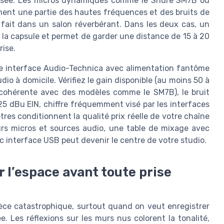
ovisée. Les micros dynamiques comme le Shure SM7B ou
ment une partie des hautes fréquences et des bruits de
 fait dans un salon réverbérant. Dans les deux cas, un
ge la capsule et permet de garder une distance de 15 à 20
rise.
ne interface Audio-Technica avec alimentation fantôme
dio à domicile. Vérifiez le gain disponible (au moins 50 à
cohérente avec des modèles comme le SM7B), le bruit
5 dBu EIN, chiffre fréquemment visé par les interfaces
tres conditionnent la qualité prix réelle de votre chaîne
ieurs micros et sources audio, une table de mixage avec
 interface USB peut devenir le centre de votre studio.
r l’espace avant toute prise
èce catastrophique, surtout quand on veut enregistrer
 Les réflexions sur les murs nus colorent la tonalité,