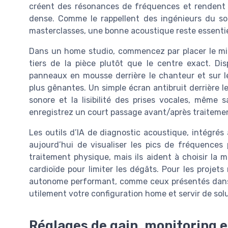
créent des résonances de fréquences et rendent l’
dense. Comme le rappellent des ingénieurs du 
masterclasses, une bonne acoustique reste essentie
Dans un home studio, commencez par placer le micr
tiers de la pièce plutôt que le centre exact. D
panneaux en mousse derrière le chanteur et sur le
plus gênantes. Un simple écran antibruit derrière le
sonore et la lisibilité des prises vocales, même s
enregistrez un court passage avant/après traitemen
Les outils d’IA de diagnostic acoustique, intégrés
aujourd’hui de visualiser les pics de fréquences
traitement physique, mais ils aident à choisir la m
cardioïde pour limiter les dégâts. Pour les projets
autonome performant, comme ceux présentés dans c
utilement votre configuration home et servir de sol
Réglages de gain, monitoring e