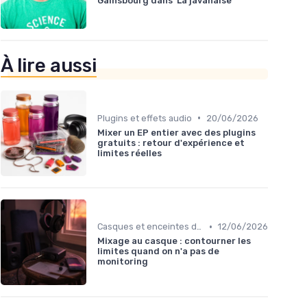
Gainsbourg dans 'La javanaise'
À lire aussi
•
Plugins et effets audio
20/06/2026
Mixer un EP entier avec des plugins
gratuits : retour d'expérience et
limites réelles
•
Casques et enceintes de monitoring
12/06/2026
Mixage au casque : contourner les
limites quand on n'a pas de
monitoring