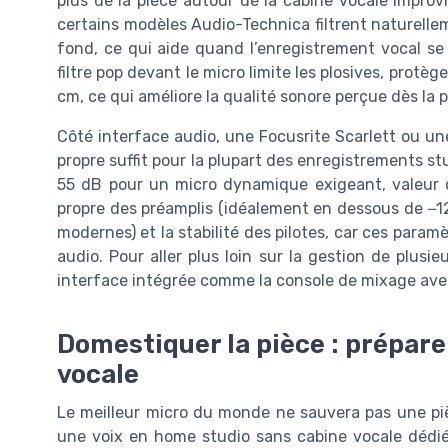
plus de la pièce autour de la cabine vocale impr
certains modèles Audio-Technica filtrent naturelle
fond, ce qui aide quand l’enregistrement vocal se
filtre pop devant le micro limite les plosives, protè
cm, ce qui améliore la qualité sonore perçue dès la p
Côté interface audio, une Focusrite Scarlett ou u
propre suffit pour la plupart des enregistrements stu
55 dB pour un micro dynamique exigeant, valeur 
propre des préamplis (idéalement en dessous de −12
modernes) et la stabilité des pilotes, car ces paramè
audio. Pour aller plus loin sur la gestion de plus
interface intégrée comme la console de mixage avec
Domestiquer la pièce : prépare
vocale
Le meilleur micro du monde ne sauvera pas une pi
une voix en home studio sans cabine vocale dédiée.