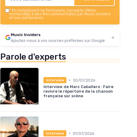
*
En remplissant ce formulaire, j’accepte d’être
contacté(e) à des fins commerciales par Music Insiders
et ses partenaires.
Music Insiders
Ajoutez-nous à vos sources préférées sur Google
Parole d'experts
•
30/07/2026
Interview
Interview de Marc Caballero : Faire
revivre le répertoire de la chanson
française sur scène
•
01/07/2026
Interview