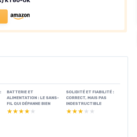
s) KT80-UK
:
BATTERIE ET
SOLIDITÉ ET FIABILITÉ :
ALIMENTATION : LE SANS-
CORRECT, MAIS PAS
FIL QUI DÉPANNE BIEN
INDESTRUCTIBLE
★★★★★
★★★★★
★★★★★
★★★★★