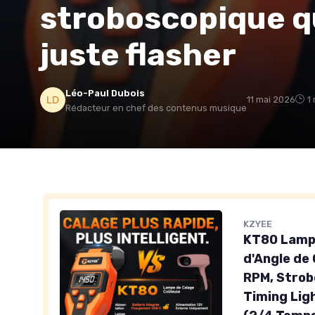
stroboscopique qu
juste flasher
Léo-Paul Dubois
11 mai 2026
1
Rédacteur en chef des contenus musique
KZYEE
KT80 Lampe
d'Angle de
RPM, Strob
Timing Lig