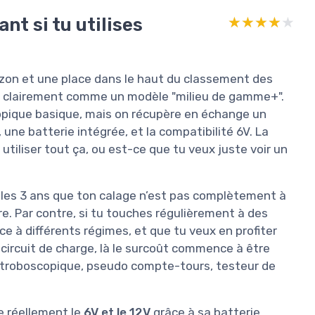
nt si tu utilises
★★★★★
★★★★★
on et une place dans le haut du classement des
e clairement comme un modèle "milieu de gamme+".
opique basique, mais on récupère en échange un
ne batterie intégrée, et la compatibilité 6V. La
 utiliser tout ça, ou est-ce que tu veux juste voir un
ous les 3 ans que ton calage n’est pas complètement à
re. Par contre, si tu touches régulièrement à des
ce à différents régimes, et que tu veux en profiter
du circuit de charge, là le surcoût commence à être
pe stroboscopique, pseudo compte-tours, testeur de
re réellement le
6V et le 12V
grâce à sa batterie