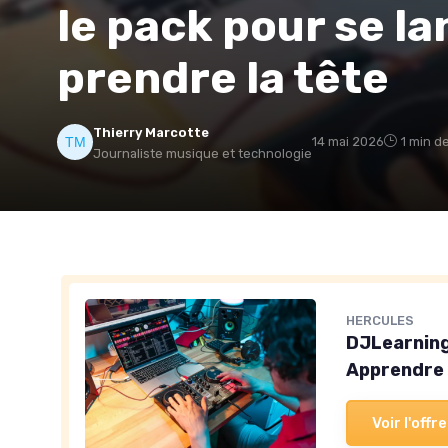
le pack pour se la
prendre la tête
Thierry Marcotte
14 mai 2026
1 min d
Journaliste musique et technologie
HERCULES
DJLearning
Apprendre à
Voir l'offre