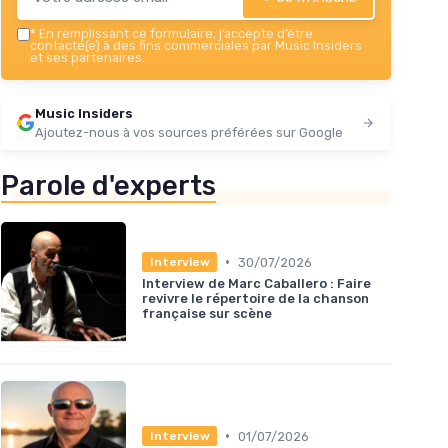
*
En remplissant ce formulaire, j’accepte d’être
contacté(e) à des fins commerciales par Music Insiders
et ses partenaires.
Music Insiders
Ajoutez-nous à vos sources préférées sur Google
Parole d'experts
•
30/07/2026
Interview
Interview de Marc Caballero : Faire
revivre le répertoire de la chanson
française sur scène
•
01/07/2026
Interview