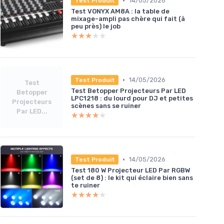
•
14/05/2026
Test Produit
Test VONYX AM8A : la table de
mixage-ampli pas chère qui fait (à
peu près) le job
★★★★★
★★★★★
•
14/05/2026
Test Produit
Test
Test Betopper Projecteurs Par LED
Betopper
LPC1218 : du lourd pour DJ et petites
Projecteurs
scènes sans se ruiner
Par LED...
★★★★★
★★★★★
•
14/05/2026
Test Produit
Test 180 W Projecteur LED Par RGBW
(set de 8) : le kit qui éclaire bien sans
te ruiner
★★★★★
★★★★★