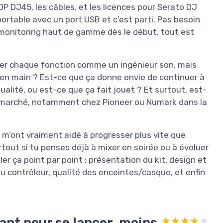
P DJ45, les câbles, et les licences pour Serato DJ
ortable avec un port USB et c’est parti. Pas besoin
 monitoring haut de gamme dès le début, tout est
quer chaque fonction comme un ingénieur son, mais
e en main ? Est-ce que ça donne envie de continuer à
ualité, ou est-ce que ça fait jouet ? Et surtout, est-
r le marché, notamment chez Pioneer ou Numark dans la
i m’ont vraiment aidé à progresser plus vite que
urtout si tu penses déjà à mixer en soirée ou à évoluer
ler ça point par point : présentation du kit, design et
du contrôleur, qualité des enceintes/casque, et enfin
sant pour se lancer, moins
★★★★★
★★★★★