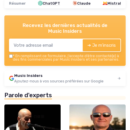
Résumer
ChatGPT
Claude
Mistral
Recevez les dernières actualités de
Music Insiders
➔ Je m'inscris
*
En remplissant ce formulaire, j’accepte d’être contacté(e) à
des fins commerciales par Music Insiders et ses partenaires.
Music Insiders
Ajoutez-nous à vos sources préférées sur Google
Parole d'experts