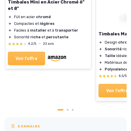
Timbales Mini en Acier Chromé 6"
et 8"
＋
Fût en acier
chromé
＋
Compactes et
légères
＋
Faciles à
installer
et à
transporter
Timbales Mata
＋
Sonorité
riche
et
percutante
＋
Design
chrom
★★★★★
★★★★★
4,2/5
—
23 avis
＋
Sonorité
rich
＋
Taille
idéale p
Voir l'offre
＋
Matériaux de
q
＋
Polyvalence
d
★★★★★
★★★★★
4,5/5
Voir l'offre
SOMMAIRE