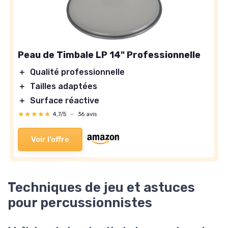
Peau de Timbale LP 14" Professionnelle
＋
Qualité professionnelle
＋
Tailles adaptées
＋
Surface réactive
★★★★★
★★★★★
4,7/5
—
36 avis
Voir l'offre
Techniques de jeu et astuces
pour percussionnistes