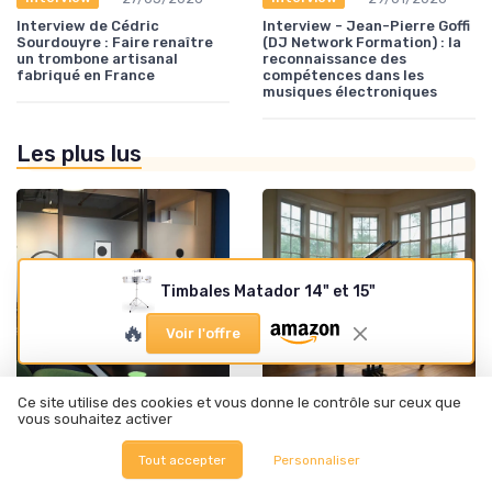
Interview de Cédric
Interview - Jean-Pierre Goffi
Sourdouyre : Faire renaître
(DJ Network Formation) : la
un trombone artisanal
reconnaissance des
fabriqué en France
compétences dans les
musiques électroniques
Les plus lus
Timbales Matador 14" et 15"
🔥
Voir l'offre
Ce site utilise des cookies et vous donne le contrôle sur ceux que
•
•
vous souhaitez activer
Guitares électriques et acoustiques
22/06/2025
Claviers et synthétiseurs
01/12/2025
Les différences fascinantes
Comment maîtriser toutes
Tout accepter
Personnaliser
entre le violoncelle et la
les gammes piano pdf pour
contrebasse
progresser efficacement