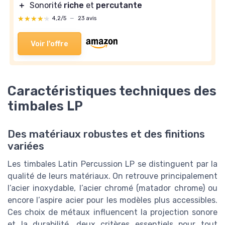
＋
Sonorité
riche
et
percutante
★★★★★
★★★★★
4,2/5
—
23 avis
Voir l'offre
Caractéristiques techniques des
timbales LP
Des matériaux robustes et des finitions
variées
Les timbales Latin Percussion LP se distinguent par la
qualité de leurs matériaux. On retrouve principalement
l’acier inoxydable, l’acier chromé (matador chrome) ou
encore l’aspire acier pour les modèles plus accessibles.
Ces choix de métaux influencent la projection sonore
et la durabilité, deux critères essentiels pour tout