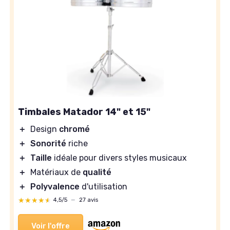
Timbales Matador 14" et 15"
＋
Design
chromé
＋
Sonorité
riche
＋
Taille
idéale pour divers styles musicaux
＋
Matériaux de
qualité
＋
Polyvalence
d'utilisation
★★★★★
★★★★★
4,5/5
—
27 avis
Voir l'offre