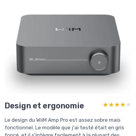
Design et ergonomie
★★★★★
★★★★★
Le design du WiiM Amp Pro est assez sobre mais
fonctionnel. Le modèle que j'ai testé était en gris
foncé, et il s'intègre facilement à la plupart des