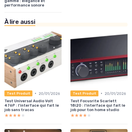
gamme : élégance et
performance sonore
À lire aussi
•
•
20/01/2026
20/01/2026
Test Produit
Test Produit
Test Universal Audio Volt
Test Focusrite Scarlett
476P : l'interface qui fait le
18i20 : l'interface qui fait le
job sans tracas
job pour ton home studio
★★★★★
★★★★★
★★★★★
★★★★★