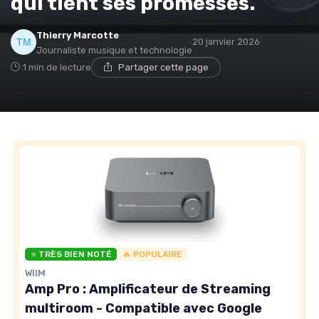
qui tient ses promesses.
Thierry Marcotte
20 janvier 2026
Journaliste musique et technologie
1 min de lecture
Partager cette page
⭐ TRÈS BIEN NOTÉ
🔥 POPULAIRE
WIIM
Amp Pro : Amplificateur de Streaming
multiroom - Compatible avec Google