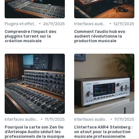
•
•
Plugins et effets audio
26/11/2025
Interfaces audio et cartes son
12/11/2025
Comprendre l’impact des
Comment l’audio hub evo
pluggins torrent sur la
audient révolutionne la
création musicale
production musicale
•
•
Interfaces audio et cartes son
11/11/2025
Interfaces audio et cartes son
11/11/2025
Pourquoi la carte son Zen Go
L’interface AXR4 Steinberg :
d’Antelope Audio séduit les
un atout pour la production
professionnels de la musique
musicale professionnelle