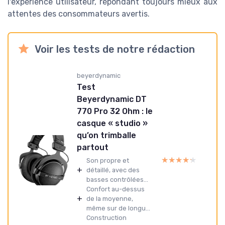
l'expérience utilisateur, répondant toujours mieux aux
attentes des consommateurs avertis.
Voir les tests de notre rédaction
beyerdynamic
Test
Beyerdynamic DT
770 Pro 32 Ohm : le
casque « studio »
qu’on trimballe
partout
★★★★★
★★★★★
Son propre et
+
détaillé, avec des
basses contrôlées...
Confort au-dessus
+
de la moyenne,
même sur de longu...
Construction