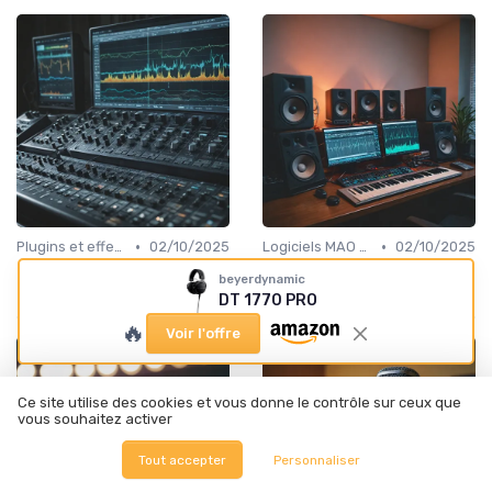
•
•
Plugins et effets audio
02/10/2025
Logiciels MAO et DAW
02/10/2025
Optimisez votre son avec le
Optimisez votre créativité
beyerdynamic
plugin h delay waves
avec la station Pro Tools Avid
DT 1770 PRO
🔥
Voir l'offre
Ce site utilise des cookies et vous donne le contrôle sur ceux que
vous souhaitez activer
Tout accepter
Personnaliser