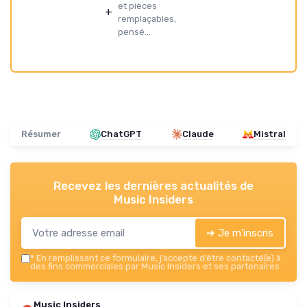
et pièces
+
remplaçables,
pensé...
Résumer
ChatGPT
Claude
Mistral
Recevez les dernières actualités de
Music Insiders
➔ Je m'inscris
*
En remplissant ce formulaire, j’accepte d’être contacté(e) à
des fins commerciales par Music Insiders et ses partenaires.
Music Insiders