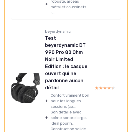
robuste, arceau
+
métal et coussinets
r...
beyerdynamic
Test
beyerdynamic DT
990 Pro 80 Ohm
Noir Limited
Edition : le casque
ouvert qui ne
pardonne aucun
détail
★★★★★
★★★★★
Confort vraiment bon
+
pour les longues
sessions (co...
Son détaillé avec
+
scène sonore large,
idéal pour h...
Construction solide