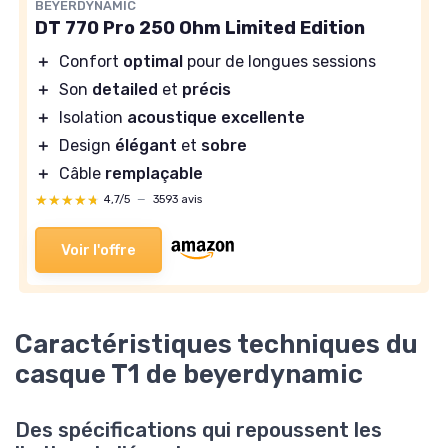
BEYERDYNAMIC
DT 770 Pro 250 Ohm Limited Edition
＋
Confort
optimal
pour de longues sessions
＋
Son
detailed
et
précis
＋
Isolation
acoustique
excellente
＋
Design
élégant
et
sobre
＋
Câble
remplaçable
★★★★★
★★★★★
4,7/5
—
3593 avis
Voir l'offre
Caractéristiques techniques du
casque T1 de beyerdynamic
Des spécifications qui repoussent les