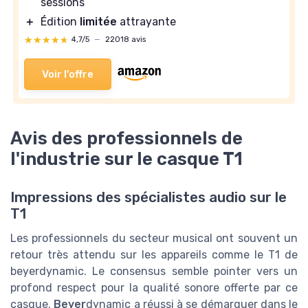
sessions
＋
Édition
limitée
attrayante
★★★★★
★★★★★
4,7/5
—
22018 avis
Voir l'offre
Avis des professionnels de
l'industrie sur le casque T1
Impressions des spécialistes audio sur le
T1
Les professionnels du secteur musical ont souvent un
retour très attendu sur les appareils comme le T1 de
beyerdynamic. Le consensus semble pointer vers un
profond respect pour la qualité sonore offerte par ce
casque.
Beyer
dynamic a réussi à se démarquer dans le