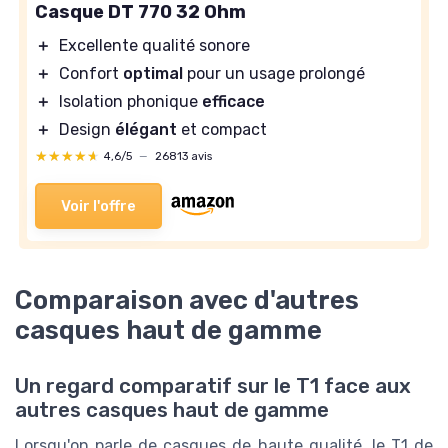
Casque DT 770 32 Ohm
＋
Excellente qualité sonore
＋
Confort
optimal
pour un usage prolongé
＋
Isolation phonique
efficace
＋
Design
élégant
et compact
★★★★★
★★★★★
4,6/5
—
26813 avis
Voir l'offre
Comparaison avec d'autres
casques haut de gamme
Un regard comparatif sur le T1 face aux
autres casques haut de gamme
Lorsqu'on parle de casques de haute qualité, le T1 de