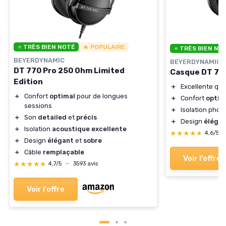
⭐ TRÈS BIEN NOTÉ
🔥 POPULAIRE
⭐ TRÈS BIEN NO
BEYERDYNAMIC
BEYERDYNAMIC
DT 770 Pro 250 Ohm Limited
Casque DT 77
Edition
＋
Excellente qua
＋
Confort
optimal
pour de longues
＋
Confort
optim
sessions
＋
Isolation pho
＋
Son
detailed
et
précis
＋
Design
éléga
＋
Isolation
acoustique
excellente
★★★★★
★★★★★
4,6/5
＋
Design
élégant
et
sobre
＋
Câble
remplaçable
Voir l'offre
★★★★★
★★★★★
4,7/5
—
3593 avis
Voir l'offre