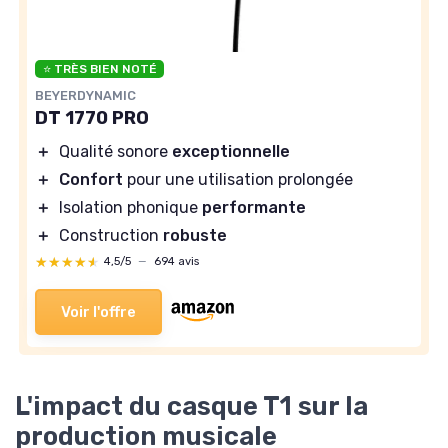
⭐ TRÈS BIEN NOTÉ
BEYERDYNAMIC
DT 1770 PRO
＋
Qualité sonore
exceptionnelle
＋
Confort
pour une utilisation prolongée
＋
Isolation phonique
performante
＋
Construction
robuste
★★★★★
★★★★★
4,5/5
—
694 avis
Voir l'offre
L'impact du casque T1 sur la
production musicale