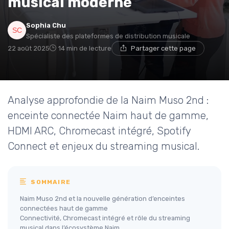
musical moderne
Sophia Chu
Spécialiste des plateformes de distribution musicale
22 août 2025
14 min de lecture
Partager cette page
Analyse approfondie de la Naim Muso 2nd :
enceinte connectée Naim haut de gamme,
HDMI ARC, Chromecast intégré, Spotify
Connect et enjeux du streaming musical.
SOMMAIRE
Naim Muso 2nd et la nouvelle génération d’enceintes
connectées haut de gamme
Connectivité, Chromecast intégré et rôle du streaming
musical dans l’écosystème Naim