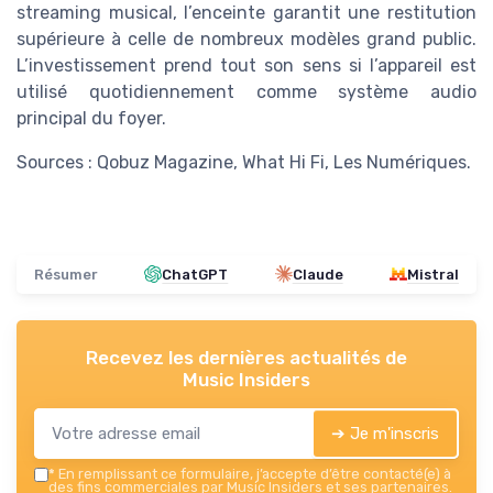
streaming musical, l’enceinte garantit une restitution
supérieure à celle de nombreux modèles grand public.
L’investissement prend tout son sens si l’appareil est
utilisé quotidiennement comme système audio
principal du foyer.
Sources : Qobuz Magazine, What Hi Fi, Les Numériques.
Résumer
ChatGPT
Claude
Mistral
Recevez les dernières actualités de
Music Insiders
➔ Je m'inscris
*
En remplissant ce formulaire, j’accepte d’être contacté(e) à
des fins commerciales par Music Insiders et ses partenaires.