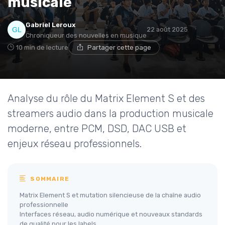
musicale
Gabriel Leroux
22 août 2025
Chroniqueur des nouvelles en musique
10 min de lecture
Partager cette page
Analyse du rôle du Matrix Element S et des
streamers audio dans la production musicale
moderne, entre PCM, DSD, DAC USB et
enjeux réseau professionnels.
SOMMAIRE
Matrix Element S et mutation silencieuse de la chaîne audio
professionnelle
Interfaces réseau, audio numérique et nouveaux standards
de qualité pour les labels