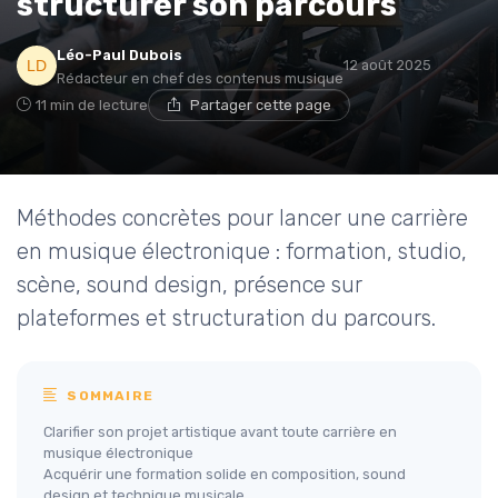
structurer son parcours
Léo-Paul Dubois
12 août 2025
Rédacteur en chef des contenus musique
11 min de lecture
Partager cette page
Méthodes concrètes pour lancer une carrière
en musique électronique : formation, studio,
scène, sound design, présence sur
plateformes et structuration du parcours.
SOMMAIRE
Clarifier son projet artistique avant toute carrière en
musique électronique
Acquérir une formation solide en composition, sound
design et technique musicale