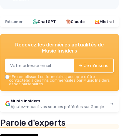
Résumer
ChatGPT
Claude
Mistral
Recevez les dernières actualités de
Music Insiders
➔ Je m'inscris
*
En remplissant ce formulaire, j’accepte d’être
contacté(e) à des fins commerciales par Music Insiders
et ses partenaires.
Music Insiders
Ajoutez-nous à vos sources préférées sur Google
Parole d'experts