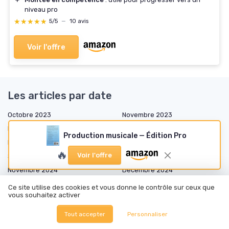
niveau pro
★★★★★
★★★★★
5/5
—
10 avis
Voir l'offre
Les articles par date
Octobre 2023
Novembre 2023
Décembre 2023
Janvier 2024
Production musicale — Édition Pro
Février 2024
Mars 2024
🔥
Voir l'offre
Septembre 2024
Octobre 2024
Novembre 2024
Décembre 2024
Janvier 2025
Février 2025
Ce site utilise des cookies et vous donne le contrôle sur ceux que
vous souhaitez activer
Mars 2025
Avril 2025
Mai 2025
Juin 2025
Tout accepter
Personnaliser
Juillet 2025
Août 2025