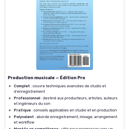
Production musicale — Édition Pro
＋
Complet
: couvre techniques avancées de studio et
d'enregistrement
＋
Professionnel
: destiné aux producteurs, artistes, auteurs
et ingénieurs du son
＋
Pratique
: conseils applicables en studio et en production
＋
Polyvalent
: aborde enregistrement, mixage, arrangement
et workflow
＋
Montée en compétence
: utile pour progresser vers un