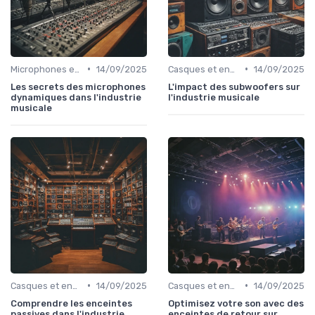
•
•
Microphones et préamplis
14/09/2025
Casques et enceintes de monitoring
14/09/2025
Les secrets des microphones
L'impact des subwoofers sur
dynamiques dans l'industrie
l'industrie musicale
musicale
•
•
Casques et enceintes de monitoring
14/09/2025
Casques et enceintes de monitoring
14/09/2025
Comprendre les enceintes
Optimisez votre son avec des
passives dans l'industrie
enceintes de retour sur