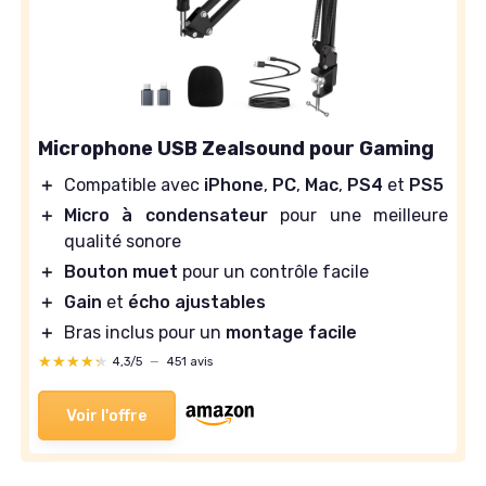
Microphone USB Zealsound pour Gaming
＋
Compatible avec
iPhone
,
PC
,
Mac
,
PS4
et
PS5
＋
Micro à condensateur
pour une meilleure
qualité sonore
＋
Bouton muet
pour un contrôle facile
＋
Gain
et
écho ajustables
＋
Bras inclus pour un
montage facile
★★★★★
★★★★★
4,3/5
—
451 avis
Voir l'offre