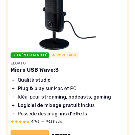
⭐ TRÈS BIEN NOTÉ
🔥 POPULAIRE
ELGATO
Micro USB Wave:3
＋
Qualité
studio
＋
Plug & play
sur Mac et PC
＋
Idéal pour
streaming
,
podcasts
,
gaming
＋
Logiciel de mixage gratuit
inclus
＋
Possède des
plug-ins d'effets
★★★★★
★★★★★
4,7/5
—
9629 avis