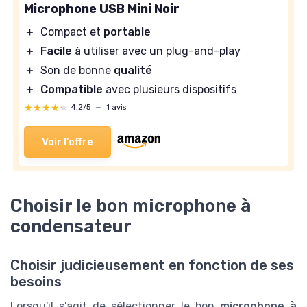
Microphone USB Mini Noir
＋
Compact et
portable
＋
Facile
à utiliser avec un plug-and-play
＋
Son de bonne
qualité
＋
Compatible
avec plusieurs dispositifs
★★★★★
★★★★★
4,2/5
—
1 avis
Voir l'offre
Choisir le bon microphone à
condensateur
Choisir judicieusement en fonction de ses
besoins
Lorsqu'il s'agit de sélectionner le bon
microphone à