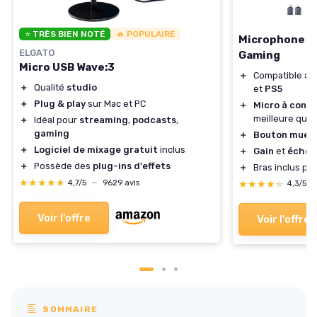
⭐ TRÈS BIEN NOTÉ
🔥 POPULAIRE
Microphone U
ELGATO
Gaming
Micro USB Wave:3
＋
Compatible a
＋
Qualité
studio
et
PS5
＋
Plug & play
sur Mac et PC
＋
Micro à cond
meilleure qual
＋
Idéal pour
streaming
,
podcasts
,
gaming
＋
Bouton muet
＋
Logiciel de mixage gratuit
inclus
＋
Gain
et
écho a
＋
Possède des
plug-ins d'effets
＋
Bras inclus po
★★★★★
★★★★★
4,7/5
—
9629 avis
★★★★★
★★★★★
4,3/5
Voir l'offre
Voir l'offre
SOMMAIRE