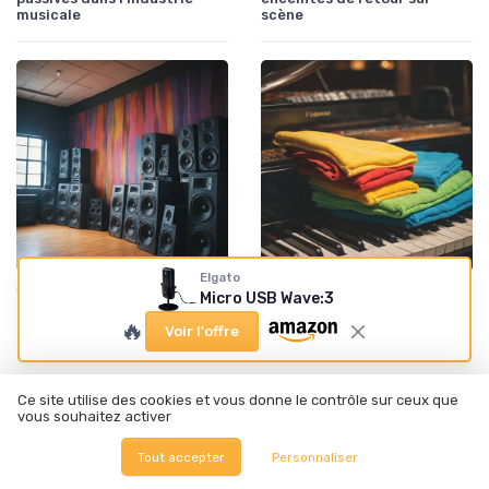
musicale
scène
Elgato
•
•
Casques et enceintes de monitoring
13/09/2025
Microphones et préamplis
13/09/2025
Micro USB Wave:3
Les secrets des enceintes
L'importance des lingettes
🔥
Voir l'offre
actives dans l'industrie
en microfibres dans
musicale
l'industrie musicale
Ce site utilise des cookies et vous donne le contrôle sur ceux que
vous souhaitez activer
Tout accepter
Personnaliser