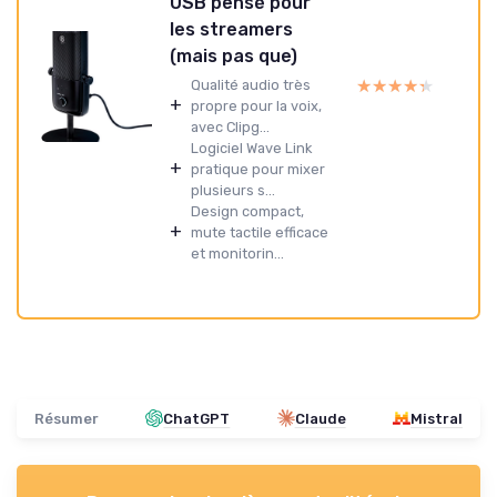
USB pensé pour
les streamers
(mais pas que)
★★★★★
★★★★★
Qualité audio très
+
propre pour la voix,
avec Clipg...
Logiciel Wave Link
+
pratique pour mixer
plusieurs s...
Design compact,
+
mute tactile efficace
et monitorin...
Résumer
ChatGPT
Claude
Mistral