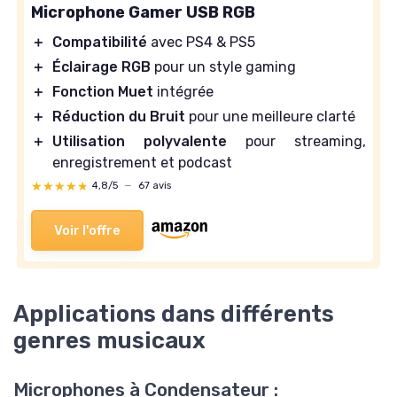
Microphone Gamer USB RGB
＋
Compatibilité
avec PS4 & PS5
＋
Éclairage RGB
pour un style gaming
＋
Fonction Muet
intégrée
＋
Réduction du Bruit
pour une meilleure clarté
＋
Utilisation polyvalente
pour streaming,
enregistrement et podcast
★★★★★
★★★★★
4,8/5
—
67 avis
Voir l'offre
Applications dans différents
genres musicaux
Microphones à Condensateur :