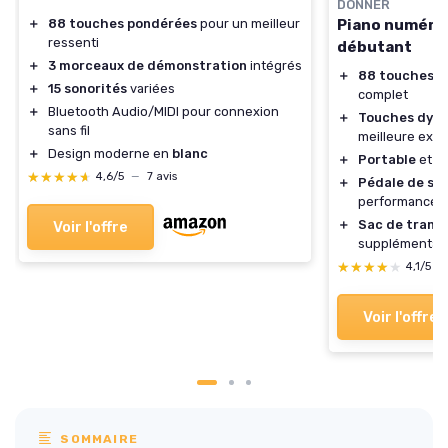
DONNER
Piano numériq
＋
88 touches pondérées
pour un meilleur
ressenti
débutant
＋
3 morceaux de démonstration
intégrés
＋
88 touches
po
＋
15 sonorités
variées
complet
＋
Bluetooth Audio/MIDI pour connexion
＋
Touches dyn
sans fil
meilleure expé
＋
Design moderne en
blanc
＋
Portable
et fa
★★★★★
★★★★★
4,6/5
—
7 avis
＋
Pédale de su
performances 
＋
Sac de trans
Voir l'offre
supplémentai
★★★★★
★★★★★
4,1/5
—
Voir l'offre
SOMMAIRE