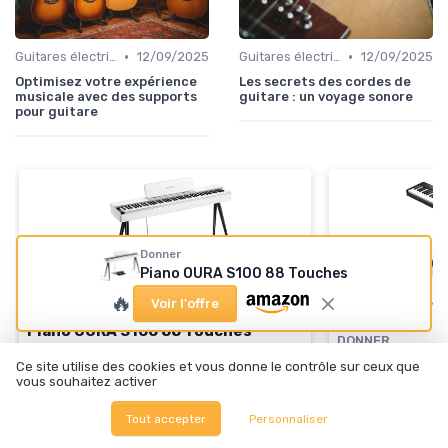
•
•
Guitares électriques et acoustiques
12/09/2025
Guitares électriques et acoustiques
12/09/2025
Optimisez votre expérience
Les secrets des cordes de
musicale avec des supports
guitare : un voyage sonore
pour guitare
Donner
Piano OURA S100 88 Touches
🔥
Voir l'offre
DONNER
Piano OURA S100 88 Touches
DONNER
Piano numériq
＋
88 touches pondérées
pour un meilleur
Ce site utilise des cookies et vous donne le contrôle sur ceux que
ressenti
débutant
vous souhaitez activer
＋
3 morceaux de démonstration
intégrés
＋
88 touches
po
Tout accepter
Personnaliser
＋
15 sonorités
variées
complet
＋
Bluetooth Audio/MIDI pour connexion