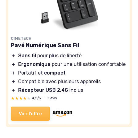
CIMETECH
Pavé Numérique Sans Fil
＋
Sans fil
pour plus de liberté
＋
Ergonomique
pour une utilisation confortable
＋
Portatif et
compact
＋
Compatible avec plusieurs appareils
＋
Récepteur USB 2.4G
inclus
★★★★★
★★★★★
4,2/5
—
1 avis
Voir l'offre