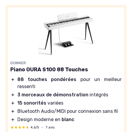
DONNER
Piano OURA S100 88 Touches
＋
88 touches pondérées
pour un meilleur
ressenti
＋
3 morceaux de démonstration
intégrés
＋
15 sonorités
variées
＋
Bluetooth Audio/MIDI pour connexion sans fil
＋
Design moderne en
blanc
★★★★★
★★★★★
4,6/5
—
7 avis