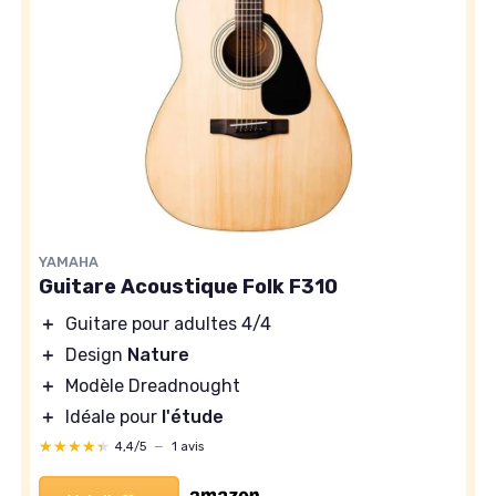
YAMAHA
Guitare Acoustique Folk F310
＋
Guitare pour adultes 4/4
＋
Design
Nature
＋
Modèle Dreadnought
＋
Idéale pour
l'étude
★★★★★
★★★★★
4,4/5
—
1 avis