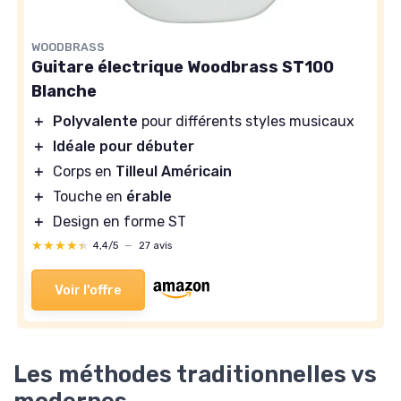
WOODBRASS
Guitare électrique Woodbrass ST100
Blanche
＋
Polyvalente
pour différents styles musicaux
＋
Idéale pour débuter
＋
Corps en
Tilleul Américain
＋
Touche en
érable
＋
Design en forme ST
★★★★★
★★★★★
4,4/5
—
27 avis
Voir l'offre
Les méthodes traditionnelles vs