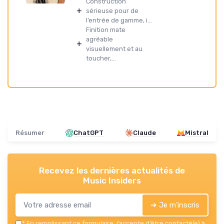
Construction
+
sérieuse pour de
l’entrée de gamme, i...
Finition mate
agréable
+
visuellement et au
toucher,...
Résumer
ChatGPT
Claude
Mistral
Recevez les dernières actualités de
Music Insiders
➔ Je m'inscris
*
En remplissant ce formulaire, j’accepte d’être contacté(e) à