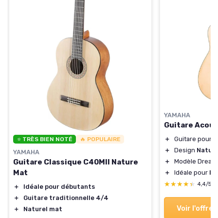
YAMAHA
Guitare Acous
＋
Guitare pour a
⭐ TRÈS BIEN NOTÉ
🔥 POPULAIRE
＋
Design
Natur
YAMAHA
Guitare Classique C40MII Nature
＋
Modèle Dread
Mat
＋
Idéale pour
l'
★★★★★
★★★★★
4,4/5
＋
Idéale pour débutants
＋
Guitare traditionnelle 4/4
Voir l'offre
＋
Naturel mat