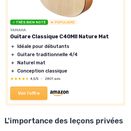
⭐ TRÈS BIEN NOTÉ
🔥 POPULAIRE
YAMAHA
Guitare Classique C40MII Nature Mat
＋
Idéale pour débutants
＋
Guitare traditionnelle 4/4
＋
Naturel mat
＋
Conception classique
★★★★★
★★★★★
4,5/5
—
2801 avis
Voir l'offre
L'importance des leçons privées