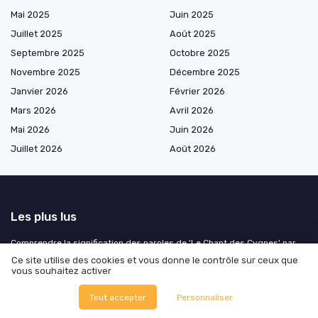
Mai 2025
Juin 2025
Juillet 2025
Août 2025
Septembre 2025
Octobre 2025
Novembre 2025
Décembre 2025
Janvier 2026
Février 2026
Mars 2026
Avril 2026
Mai 2026
Juin 2026
Juillet 2026
Août 2026
Les plus lus
Comprendre la signification des paroles de 'Le Chant des Cygnes' par
Indochine
Ce site utilise des cookies et vous donne le contrôle sur ceux que
vous souhaitez activer
Comment ajouter une musique absente sur Instagram
Comparaison entre Tidal et Spotify : quel service de streaming choisir ?
Tout accepter
Personnaliser
Les différences fascinantes entre le violoncelle et la contrebasse