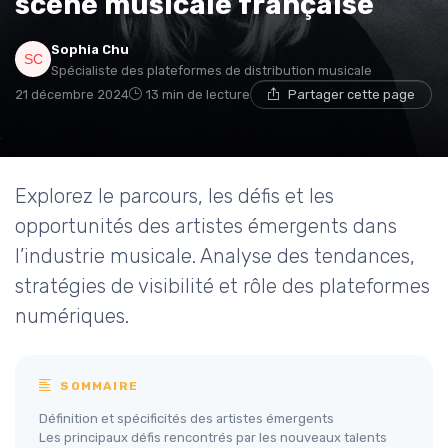
scène musicale française
Sophia Chu
Spécialiste des plateformes de distribution musicale
21 décembre 2024
13 min de lecture
Partager cette page
Explorez le parcours, les défis et les
opportunités des artistes émergents dans
l’industrie musicale. Analyse des tendances,
stratégies de visibilité et rôle des plateformes
numériques.
SOMMAIRE
Définition et spécificités des artistes émergents
Les principaux défis rencontrés par les nouveaux talents