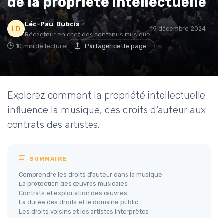
de la propriété intellectuelle
Léo-Paul Dubois
19 décembre 2024
Rédacteur en chef des contenus musique
10 min de lecture
Partager cette page
Explorez comment la propriété intellectuelle
influence la musique, des droits d'auteur aux
contrats des artistes.
SOMMAIRE
Comprendre les droits d'auteur dans la musique
La protection des œuvres musicales
Contrats et exploitation des œuvres
La durée des droits et le domaine public
Les droits voisins et les artistes interprètes