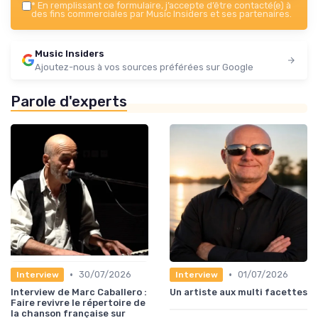
*
En remplissant ce formulaire, j’accepte d’être contacté(e) à
des fins commerciales par Music Insiders et ses partenaires.
Music Insiders
Ajoutez-nous à vos sources préférées sur Google
Parole d'experts
•
•
30/07/2026
01/07/2026
Interview
Interview
Interview de Marc Caballero :
Un artiste aux multi facettes
Faire revivre le répertoire de
la chanson française sur