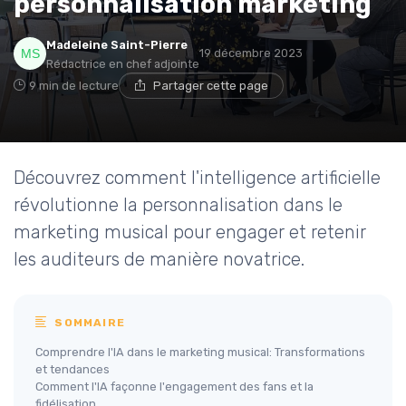
personnalisation marketing
Madeleine Saint-Pierre
19 décembre 2023
Rédactrice en chef adjointe
9 min de lecture
Partager cette page
Découvrez comment l'intelligence artificielle
révolutionne la personnalisation dans le
marketing musical pour engager et retenir
les auditeurs de manière novatrice.
SOMMAIRE
Comprendre l'IA dans le marketing musical: Transformations
et tendances
Comment l'IA façonne l'engagement des fans et la
fidélisation