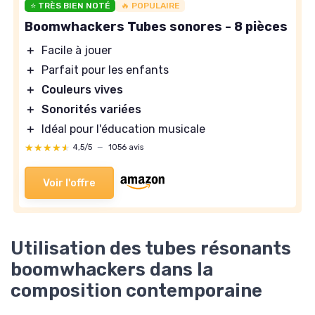
⭐ TRÈS BIEN NOTÉ
🔥 POPULAIRE
Boomwhackers Tubes sonores - 8 pièces
＋
Facile à jouer
＋
Parfait pour les enfants
＋
Couleurs vives
＋
Sonorités variées
＋
Idéal pour l'éducation musicale
★★★★★
★★★★★
4,5/5
—
1056 avis
Voir l'offre
Utilisation des tubes résonants
boomwhackers dans la
composition contemporaine