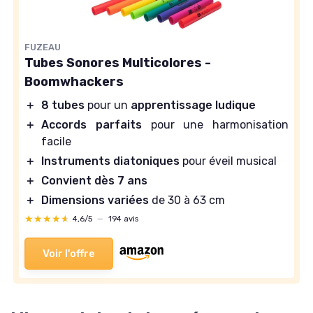
FUZEAU
Tubes Sonores Multicolores -
Boomwhackers
＋
8 tubes
pour un
apprentissage ludique
＋
Accords parfaits
pour une harmonisation
facile
＋
Instruments diatoniques
pour éveil musical
＋
Convient dès 7 ans
＋
Dimensions variées
de 30 à 63 cm
★★★★★
★★★★★
4,6/5
—
194 avis
Voir l'offre