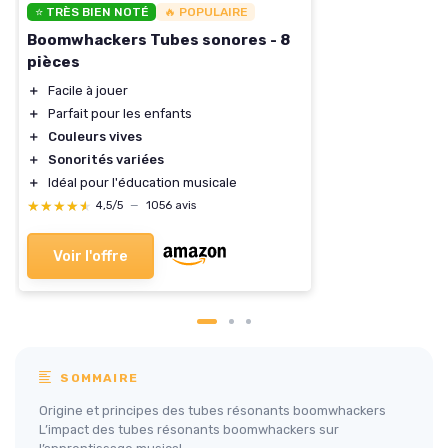
⭐ TRÈS BIEN NOTÉ
🔥 POPULAIRE
Boomwhackers Tubes sonores - 8
pièces
＋
Facile à jouer
＋
Parfait pour les enfants
＋
Couleurs vives
＋
Sonorités variées
＋
Idéal pour l'éducation musicale
★★★★★
★★★★★
4,5/5
—
1056 avis
Voir l'offre
SOMMAIRE
Origine et principes des tubes résonants boomwhackers
L’impact des tubes résonants boomwhackers sur