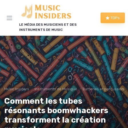
Panneau de gestion des cookies
TOPs
LE MÉDIA DES MUSICIENS ET DES
INSTRUMENTS DE MUSIC
Music Insiders
Instruments de Musique
Batteries et percussions 
Comment les tubes
résonants boomwhackers
transforment la création