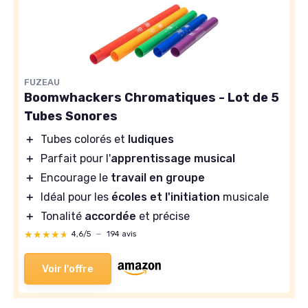
FUZEAU
Boomwhackers Chromatiques - Lot de 5
Tubes Sonores
＋
Tubes colorés et
ludiques
＋
Parfait pour l'
apprentissage musical
＋
Encourage le
travail en groupe
＋
Idéal pour les
écoles et l'initiation
musicale
＋
Tonalité
accordée
et précise
★★★★★
★★★★★
4,6/5
—
194 avis
Voir l'offre