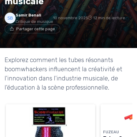
musicale
Samir Benali
10 novembre 2025
12 min de lecture
Critique de musique
Partager cette page
Explorez comment les tubes résonants
boomwhackers influencent la créativité et
l'innovation dans l'industrie musicale, de
l'éducation à la scène professionnelle.
FUZEAU