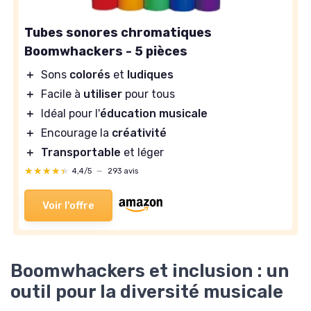
Tubes sonores chromatiques
Boomwhackers - 5 pièces
＋
Sons
colorés
et
ludiques
＋
Facile à
utiliser
pour tous
＋
Idéal pour l'
éducation musicale
＋
Encourage la
créativité
＋
Transportable
et léger
★★★★★
★★★★★
4,4/5
—
293 avis
Voir l'offre
Boomwhackers et inclusion : un
outil pour la diversité musicale