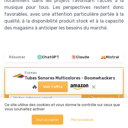
notamment dans les projets favorisant l’accès à la
musique pour tous. Les perspectives restent donc
favorables, avec une attention particulière portée à la
qualité, à la disponibilité produit stock et à la capacité
des magasins à anticiper les besoins du marché.
Résumer
ChatGPT
Claude
Mistral
Fuzeau
Tubes Sonores Multicolores - Boomwhackers
Recevez les dernières actualités de
Music Insiders
🔥
Voir l'offre
➔ Je m'inscris
Ce site utilise des cookies et vous donne le contrôle sur ceux que
*
En remplissant ce formulaire, j’accepte d’être contacté(e) à
vous souhaitez activer
des fins commerciales par Music Insiders et ses partenaires.
Tout accepter
Personnaliser