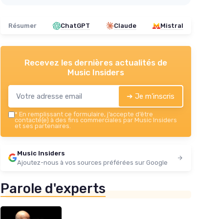
Résumer
ChatGPT
Claude
Mistral
Recevez les dernières actualités de
Music Insiders
➔ Je m'inscris
*
En remplissant ce formulaire, j’accepte d’être
contacté(e) à des fins commerciales par Music Insiders
et ses partenaires.
Music Insiders
Ajoutez-nous à vos sources préférées sur Google
Parole d'experts