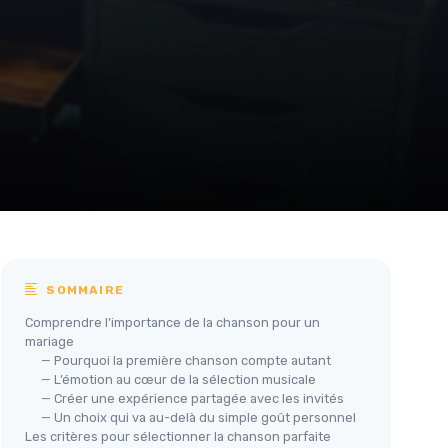
SOMMAIRE
Comprendre l’importance de la chanson pour un
mariage
— Pourquoi la première chanson compte autant
— L’émotion au cœur de la sélection musicale
— Créer une expérience partagée avec les invités
— Un choix qui va au-delà du simple goût personnel
Les critères pour sélectionner la chanson parfaite