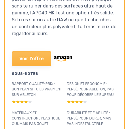
sans te ruiner dans des surfaces ultra haut de
gamme, l’APC40 MKII est une option très solide.
Si tu es sur un autre DAW ou que tu cherches
un contrôleur plus polyvalent, tu feras mieux de
regarder ailleurs.
Voir l'offre
SOUS-NOTES
RAPPORT QUALITÉ-PRIX :
DESIGN ET ERGONOMIE :
BON PLAN SI TU ES VRAIMENT
PENSÉ POUR ABLETON, PAS
SUR ABLETON
POUR DÉCORER LE BUREAU
★★★★★
★★★★★
★★★★★
★★★★★
MATÉRIAUX ET
DURABILITÉ ET FIABILITÉ :
CONSTRUCTION : PLASTIQUE
PENSÉ POUR DURER, MAIS
OUI, MAIS PAS JOUET
PAS INDESTRUCTIBLE