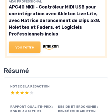
AKAI PROFESSIONAL
APC40 MKII - Contrôleur MIDI USB pour
une intégration avec Ableton Live Lite,
avec Matrice de lancement de clips 5x8,
Molettes et Faders, et Logiciels
Professionnels inclus
Voir l'offre
Résumé
NOTE DE LA RÉDACTION
★★★★★
★★★★★
RAPPORT QUALITÉ-PRIX :
DESIGN ET ERGONOMIE :
BON PLAN SI TU ES
PENSÉ POUR ABLETON,