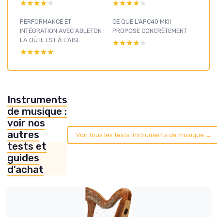
★★★★★
★★★★★
★★★★★
★★★★★
PERFORMANCE ET
CE QUE L’APC40 MKII
INTÉGRATION AVEC ABLETON :
PROPOSE CONCRÈTEMENT
LÀ OÙ IL EST À L’AISE
★★★★★
★★★★★
★★★★★
★★★★★
Instruments
de musique :
voir nos
autres
Voir tous les tests Instruments de musique →
tests et
guides
d'achat