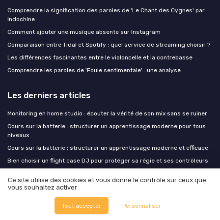
Comprendre la signification des paroles de 'Le Chant des Cygnes' par
Indochine
Comment ajouter une musique absente sur Instagram
Comparaison entre Tidal et Spotify : quel service de streaming choisir ?
Les différences fascinantes entre le violoncelle et la contrebasse
Comprendre les paroles de 'Foule sentimentale' : une analyse
Les derniers articles
Monitoring en home studio : écouter la vérité de son mix sans se ruiner
Cours sur la batterie : structurer un apprentissage moderne pour tous
niveaux
Cours sur la batterie : structurer un apprentissage moderne et efficace
Bien choisir un flight case DJ pour protéger sa régie et ses contrôleurs
Rentrée home studio : préparer son setup avant que septembre ne
Ce site utilise des cookies et vous donne le contrôle sur ceux que
décide pour vous
vous souhaitez activer
Tout accepter
Personnaliser
Music Insiders