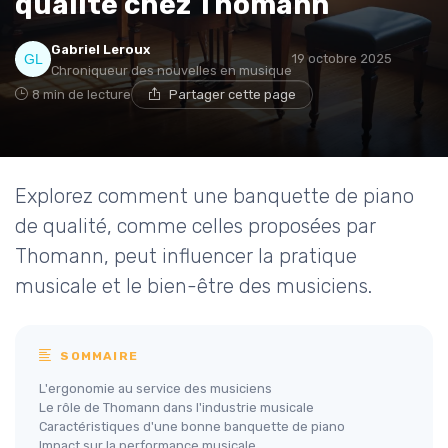
qualité chez Thomann
Gabriel Leroux
19 octobre 2025
Chroniqueur des nouvelles en musique
8 min de lecture
Partager cette page
Explorez comment une banquette de piano
de qualité, comme celles proposées par
Thomann, peut influencer la pratique
musicale et le bien-être des musiciens.
SOMMAIRE
L'ergonomie au service des musiciens
Le rôle de Thomann dans l'industrie musicale
Caractéristiques d'une bonne banquette de piano
Impact sur la performance musicale