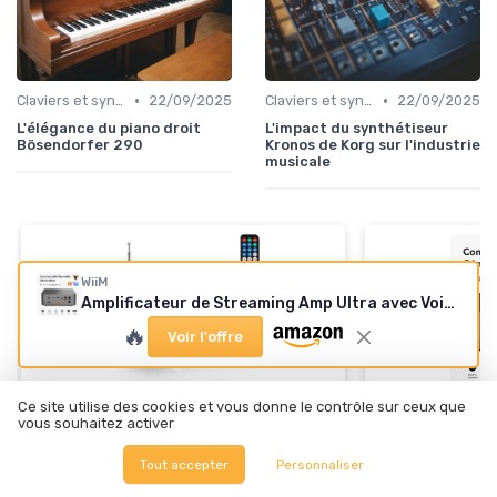
•
•
Claviers et synthétiseurs
22/09/2025
Claviers et synthétiseurs
22/09/2025
L'élégance du piano droit
L'impact du synthétiseur
Bösendorfer 290
Kronos de Korg sur l'industrie
musicale
WiiM
Amplificateur de Streaming Amp Ultra avec Voice Remote2
🔥
Voir l'offre
🔥 POPULAIRE
Ce site utilise des cookies et vous donne le contrôle sur ceux que
WIIM
vous souhaitez activer
ETLEPHE
Amplificateur
Amplificateur Audio HiFi Stéréo
Ultra avec Vo
Tout accepter
Personnaliser
Bluetooth 5.0
＋
Puissance de