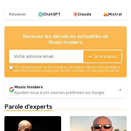
Résumer
ChatGPT
Claude
Mistral
Recevez les dernières actualités de
Music Insiders
➔ Je m'inscris
*
En remplissant ce formulaire, j’accepte d’être contacté(e) à
des fins commerciales par Music Insiders et ses partenaires.
Music Insiders
Ajoutez-nous à vos sources préférées sur Google
Parole d'experts