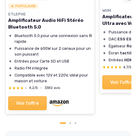
🔥 POPULAIRE
WIIM
ETLEPHE
Amplificateur
Amplificateur Audio HiFi Stéréo
Ultra avec Vo
Bluetooth 5.0
＋
Puissance de
＋
Bluetooth 5.0 pour une connexion sans fil
＋
DAC
ESS ES9
rapide
＋
Égaliseur
Roo
＋
Puissance de 600W sur 2 canaux pour un
＋
Écran
tactile
son puissant
＋
Entrées
HDMI
＋
Entrées pour Carte SD et USB
★★★★★
★★★★★
4,7/5
—
＋
Radio FM intégrée
＋
Compatible avec 12V et 220V, idéal pour
maison et voiture
Voir l'offre
★★★★★
★★★★★
4,2/5
—
3382 avis
Voir l'offre