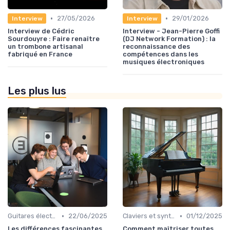
•
•
27/05/2026
29/01/2026
Interview
Interview
Interview de Cédric
Interview - Jean-Pierre Goffi
Sourdouyre : Faire renaître
(DJ Network Formation) : la
un trombone artisanal
reconnaissance des
fabriqué en France
compétences dans les
musiques électroniques
Les plus lus
•
•
Guitares électriques et acoustiques
22/06/2025
Claviers et synthétiseurs
01/12/2025
Les différences fascinantes
Comment maîtriser toutes