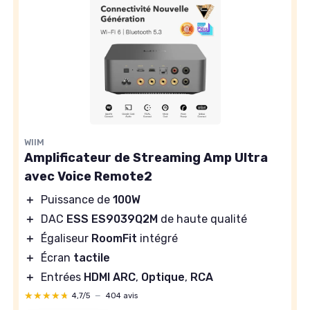
WIIM
Amplificateur de Streaming Amp Ultra
avec Voice Remote2
＋
Puissance de
100W
＋
DAC
ESS ES9039Q2M
de haute qualité
＋
Égaliseur
RoomFit
intégré
＋
Écran
tactile
＋
Entrées
HDMI ARC
,
Optique
,
RCA
★★★★★
★★★★★
4,7/5
—
404 avis