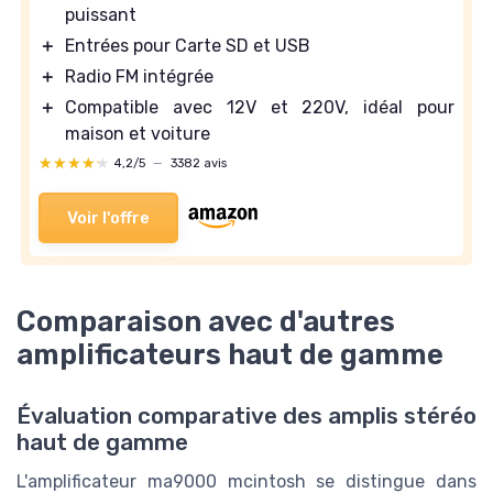
puissant
＋
Entrées pour Carte SD et USB
＋
Radio FM intégrée
＋
Compatible avec 12V et 220V, idéal pour
maison et voiture
★★★★★
★★★★★
4,2/5
—
3382 avis
Voir l'offre
Comparaison avec d'autres
amplificateurs haut de gamme
Évaluation comparative des amplis stéréo
haut de gamme
L'amplificateur ma9000 mcintosh se distingue dans