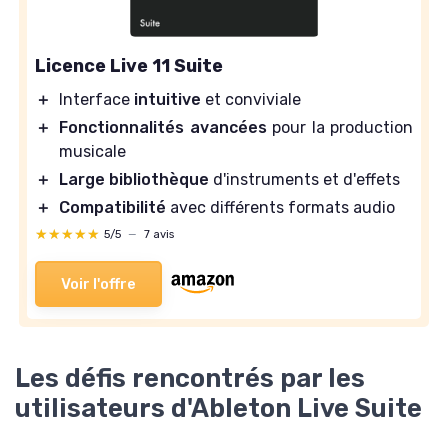
Licence Live 11 Suite
＋
Interface
intuitive
et conviviale
＋
Fonctionnalités avancées
pour la production
musicale
＋
Large bibliothèque
d'instruments et d'effets
＋
Compatibilité
avec différents formats audio
★★★★★
★★★★★
5/5
—
7 avis
Voir l'offre
Les défis rencontrés par les
utilisateurs d'Ableton Live Suite