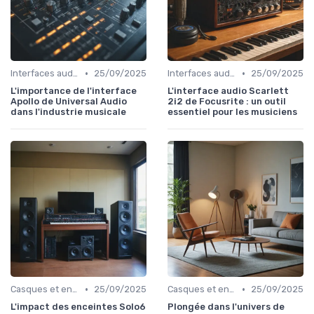
•
•
Interfaces audio et cartes son
25/09/2025
Interfaces audio et cartes son
25/09/2025
L'importance de l'interface
L'interface audio Scarlett
Apollo de Universal Audio
2i2 de Focusrite : un outil
dans l'industrie musicale
essentiel pour les musiciens
•
•
Casques et enceintes de monitoring
25/09/2025
Casques et enceintes de monitoring
25/09/2025
L'impact des enceintes Solo6
Plongée dans l'univers de