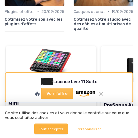
•
•
Plugins et effets audio
20/09/2025
Casques et enceintes de monitoring
19/09/2025
Optimisez votre son avec les
Optimisez votre studio avec
plugins d'effets
des câbles et multiprises de
qualité
Licence Live 11 Suite
⭐ TRÈS BIEN NOTÉ
🔥 POPULAIRE
AKAI PROFESSIONAL
🔥
Voir l'offre
Akai APC Mini MK2 - Contrôleur
🔥 POPULAIRE
MIDI
PreSonus Aud
＋
64 pads RGB
pour une visualisation
Ce site utilise des cookies et vous donne le contrôle sur ceux que
＋
Interface US
vous souhaitez activer
claire
diffusion
＋
Modes Drum and Note
pour différents
＋
Inclus un
bund
Tout accepter
Personnaliser
types de performance
One Artist et A