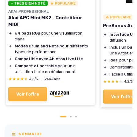
⭐ TRÈS BIEN NOTÉ
🔥 POPULAIRE
AKAI PROFESSIONAL
Akai APC Mini MK2 - Contrôleur
🔥 POPULAIRE
MIDI
PreSonus Aud
＋
64 pads RGB
pour une visualisation
＋
Interface US
claire
diffusion
＋
Modes Drum and Note
pour différents
＋
Inclus un
bund
types de performance
One Artist et A
＋
Compatible avec Ableton Live Lite
＋
Idéal pour
pod
＋
Compact et portable
pour une
＋
Compatibilité 
utilisation facile en déplacement
＋
Facile à utiliser
★★★★★
★★★★★
4,5/5
—
2443 avis
★★★★★
★★★★★
4,2/5
Voir l'offre
Voir l'offre
SOMMAIRE