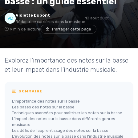
basse : un guide essentiel
Violette Dupont
13 août 2025
Rédactrice carrières dans la musique
9 min de lecture
Partager cette page
Explorez l'importance des notes sur la basse
et leur impact dans l'industrie musicale.
SOMMAIRE
L'importance des notes sur la basse
Les bases des notes sur la basse
Techniques avancées pour maîtriser les notes sur la basse
L'impact des notes sur la basse dans différents genres
musicaux
Les défis de l'apprentissage des notes sur la basse
L'évolution des notes sur la basse dans l'industrie musicale