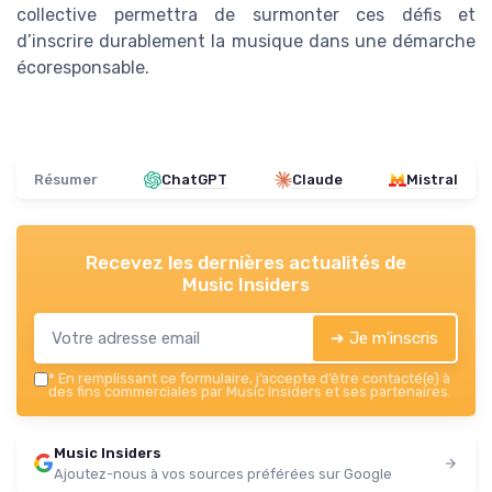
collective permettra de surmonter ces défis et
d’inscrire durablement la musique dans une démarche
écoresponsable.
Résumer
ChatGPT
Claude
Mistral
Recevez les dernières actualités de
Music Insiders
➔ Je m'inscris
*
En remplissant ce formulaire, j’accepte d’être contacté(e) à
des fins commerciales par Music Insiders et ses partenaires.
Music Insiders
Ajoutez-nous à vos sources préférées sur Google