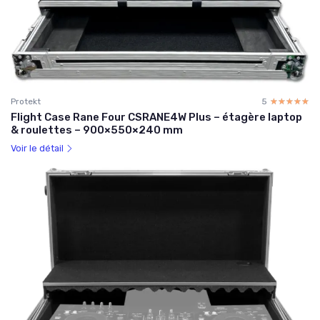
Protekt
5
☆☆☆☆☆
★★★★★
Flight Case Rane Four CSRANE4W Plus – étagère laptop
& roulettes – 900×550×240 mm
Voir le détail