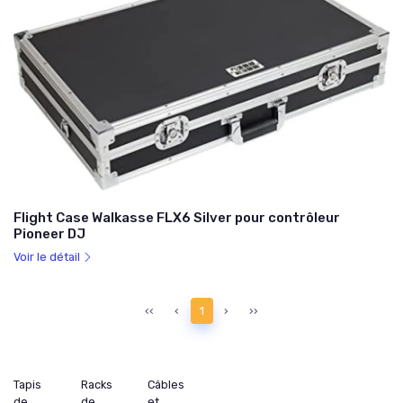
Flight Case Walkasse FLX6 Silver pour contrôleur
Pioneer DJ
Voir le détail
‹‹
‹
1
›
››
Tapis
Racks
Câbles
de
de
et