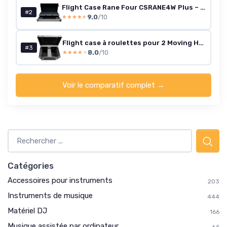
Flight Case Rane Four CSRANE4W Plus – étagère laptop & roulettes – 900×550×240 mm
#2
9.0
/10
★★★★★
★★★★★
Flight case à roulettes pour 2 Moving Heads 280W 10R RGBW
#3
8.0
/10
★★★★★
★★★★★
Voir le comparatif complet →
Catégories
Accessoires pour instruments
203
Instruments de musique
444
Matériel DJ
166
Musique assistée par ordinateur