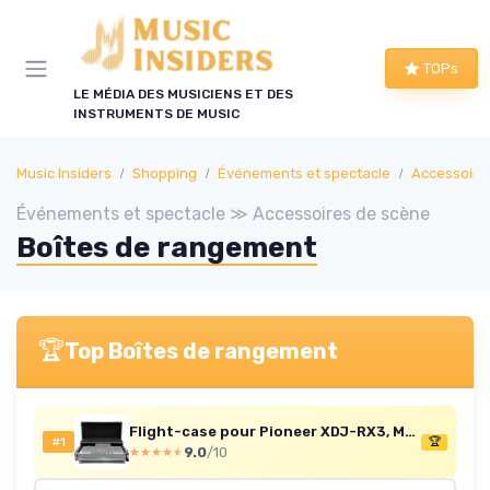
Panneau de gestion des cookies
TOPs
LE MÉDIA DES MUSICIENS ET DES
INSTRUMENTS DE MUSIC
Music Insiders
Shopping
Événements et spectacle
Accessoire
Événements et spectacle ≫ Accessoires de scène
Boîtes de rangement
🏆
Top Boîtes de rangement
Flight-case pour Pioneer XDJ-RX3, Multiplis 9mm, roulettes
#1
🏆
9.0
/10
★★★★★
★★★★★