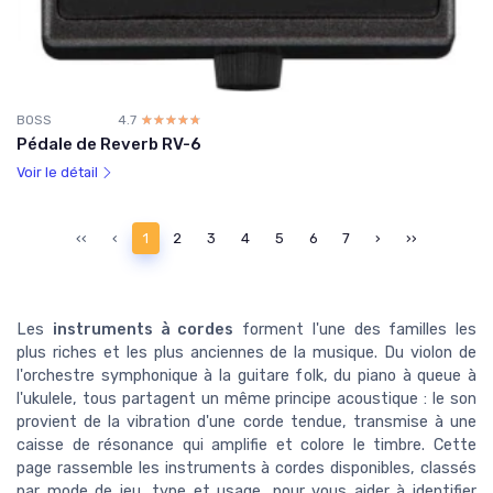
BOSS
4.7
☆☆☆☆☆
★★★★★
Pédale de Reverb RV-6
Voir le détail
‹‹
‹
1
2
3
4
5
6
7
›
››
Les
instruments à cordes
forment l'une des familles les
plus riches et les plus anciennes de la musique. Du violon de
l'orchestre symphonique à la guitare folk, du piano à queue à
l'ukulele, tous partagent un même principe acoustique : le son
provient de la vibration d'une corde tendue, transmise à une
caisse de résonance qui amplifie et colore le timbre. Cette
page rassemble les instruments à cordes disponibles, classés
par mode de jeu, type et usage, pour vous aider à identifier