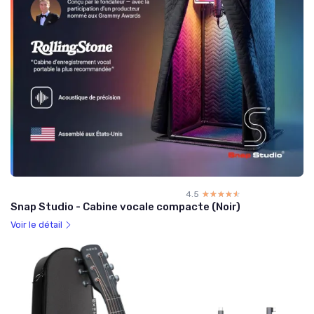
4.5
☆☆☆☆☆
★★★★★
Snap Studio - Cabine vocale compacte (Noir)
Voir le détail