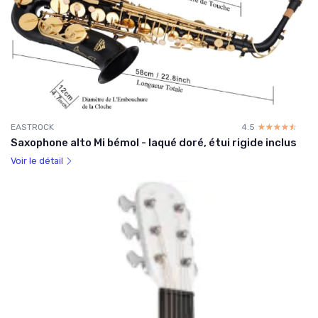
EASTROCK
4.5
☆☆☆☆☆
★★★★★
Saxophone alto Mi bémol - laqué doré, étui rigide inclus
Voir le détail