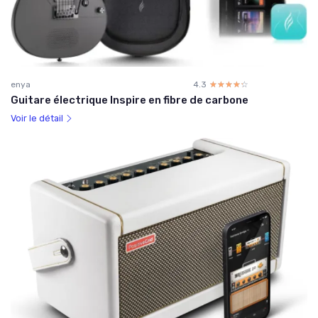
enya
4.3
☆☆☆☆☆
★★★★★
Guitare électrique Inspire en fibre de carbone
Voir le détail