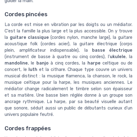
guider la main.
Cordes pincées
La corde est mise en vibration par les doigts ou un médiator.
C'est la famille la plus large et la plus accessible. On y trouve
la
guitare classique
(cordes nylon, manche large), la guitare
acoustique folk (cordes acier), la guitare électrique (corps
plein, amplificateur indispensable), la
basse électrique
(instrument de basse à quatre ou cinq cordes), l'
ukulele
, la
mandoline
, le
banjo
à cinq cordes, la
harpe
celtique ou de
concert, le
luth
et la cithare. Chaque type couvre un univers
musical distinct : la musique flamenca, la chanson, le rock, la
musique celtique pour la harpe, les musiques anciennes. Le
médiator change radicalement le timbre selon son épaisseur
et sa matière. Une basse bien réglée donne à un groupe son
ancrage rythmique. La harpe, par sa beauté visuelle autant
que sonore, séduit aussi un public de débutants curieux d'un
univers populaire feutré.
Cordes frappées