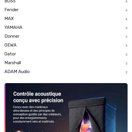
BOSS
4
Fender
4
MAX
4
YAMAHA
4
Donner
3
GEWA
3
Gator
3
Marshall
3
ADAM Audio
2