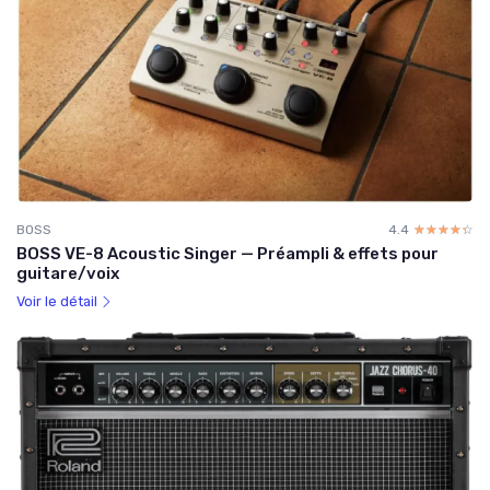
BOSS
4.4
☆☆☆☆☆
★★★★★
BOSS VE-8 Acoustic Singer — Préampli & effets pour
guitare/voix
Voir le détail