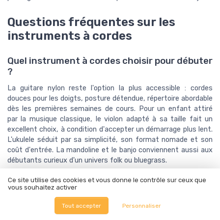
Questions fréquentes sur les
instruments à cordes
Quel instrument à cordes choisir pour débuter
?
La guitare nylon reste l'option la plus accessible : cordes
douces pour les doigts, posture détendue, répertoire abordable
dès les premières semaines de cours. Pour un enfant attiré
par la musique classique, le violon adapté à sa taille fait un
excellent choix, à condition d'accepter un démarrage plus lent.
L'ukulele séduit par sa simplicité, son format nomade et son
coût d'entrée. La mandoline et le banjo conviennent aussi aux
débutants curieux d'un univers folk ou bluegrass.
Ce site utilise des cookies et vous donne le contrôle sur ceux que
Comment les instruments à cordes
vous souhaitez activer
accompagnent-ils la voix ?
Tout accepter
Personnaliser
La harpe et le clavier ont historiquement été les compagnons
privilégiés du chant. Leur registre se marie naturellement à la