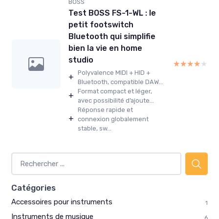
BOSS
Test BOSS FS-1-WL : le
petit footswitch
Bluetooth qui simplifie
bien la vie en home
studio
★★★★★
★★★★★
Polyvalence MIDI + HID +
+
Bluetooth, compatible DAW...
Format compact et léger,
+
avec possibilité d’ajoute...
Réponse rapide et
+
connexion globalement
stable, sw...
Catégories
Accessoires pour instruments
1
Instruments de musique
6