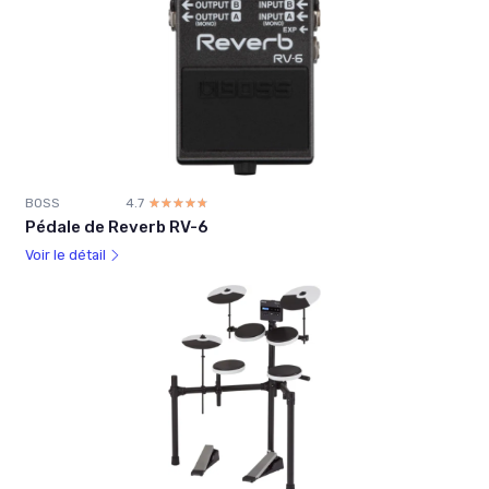
BOSS
4.7
☆☆☆☆☆
★★★★★
Pédale de Reverb RV-6
Voir le détail