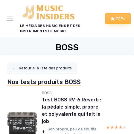
Panneau de gestion des cookies
TOPs
LE MÉDIA DES MUSICIENS ET DES
INSTRUMENTS DE MUSIC
BOSS
←
Retour à la liste des produits
Nos tests produits BOSS
BOSS
Test BOSS RV-6 Reverb :
la pédale simple, propre
et polyvalente qui fait le
job
★★★★★
★★★★★
Son propre, peu de souffle,
+