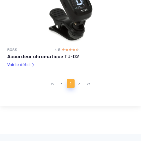
BOSS
4.5
☆☆☆☆☆
★★★★★
Accordeur chromatique TU-02
Voir le détail
‹‹
‹
1
›
››