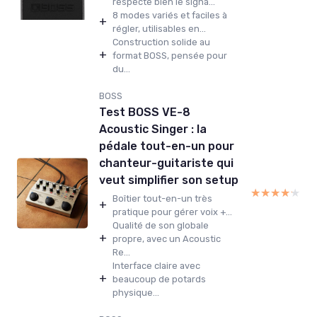
respecte bien le signa...
8 modes variés et faciles à
+
régler, utilisables en...
Construction solide au
+
format BOSS, pensée pour
du...
BOSS
Test BOSS VE-8
Acoustic Singer : la
pédale tout-en-un pour
chanteur-guitariste qui
veut simplifier son setup
★★★★★
★★★★★
Boîtier tout-en-un très
+
pratique pour gérer voix +...
Qualité de son globale
+
propre, avec un Acoustic
Re...
Interface claire avec
+
beaucoup de potards
physique...