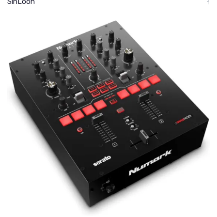
SinLoon
1