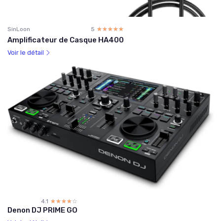
SinLoon
5
☆☆☆☆☆
★★★★★
Amplificateur de Casque HA400
Voir le détail
4.1
☆☆☆☆☆
★★★★★
Denon DJ PRIME GO