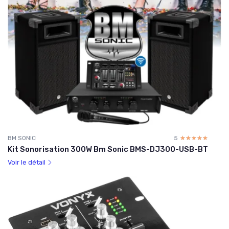
BM SONIC
5
☆☆☆☆☆
★★★★★
Kit Sonorisation 300W Bm Sonic BMS-DJ300-USB-BT
Voir le détail