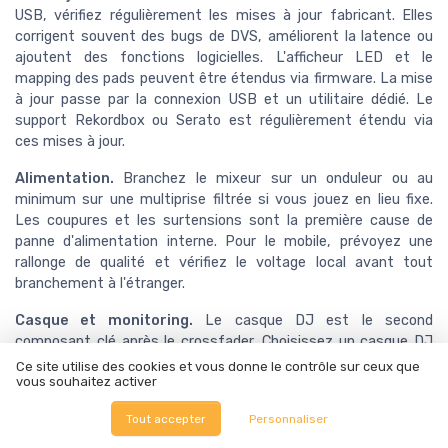
USB, vérifiez régulièrement les mises à jour fabricant. Elles
corrigent souvent des bugs de DVS, améliorent la latence ou
ajoutent des fonctions logicielles. L'afficheur LED et le
mapping des pads peuvent être étendus via firmware. La mise
à jour passe par la connexion USB et un utilitaire dédié. Le
support Rekordbox ou Serato est régulièrement étendu via
ces mises à jour.
Alimentation.
Branchez le mixeur sur un onduleur ou au
minimum sur une multiprise filtrée si vous jouez en lieu fixe.
Les coupures et les surtensions sont la première cause de
panne d'alimentation interne. Pour le mobile, prévoyez une
rallonge de qualité et vérifiez le voltage local avant tout
branchement à l'étranger.
Casque et monitoring.
Le casque DJ est le second
composant clé après le crossfader. Choisissez un casque DJ
fermé, à forte impédance, capable d'encaisser le volume
Ce site utilise des cookies et vous donne le contrôle sur ceux que
vous souhaitez activer
nécessaire pour pré-écouter en environnement bruyant. Le
réglage de la balance cue/master sur le mixeur permet de
Tout accepter
Personnaliser
mixer le son cabine et le casque pour le calage. La sortie
casque doit fournir un volume confortable même avec un