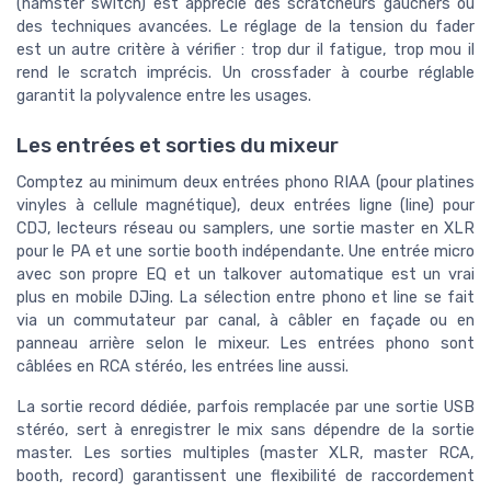
(hamster switch) est apprécié des scratcheurs gauchers ou
des techniques avancées. Le réglage de la tension du fader
est un autre critère à vérifier : trop dur il fatigue, trop mou il
rend le scratch imprécis. Un crossfader à courbe réglable
garantit la polyvalence entre les usages.
Les entrées et sorties du mixeur
Comptez au minimum deux entrées phono RIAA (pour platines
vinyles à cellule magnétique), deux entrées ligne (line) pour
CDJ, lecteurs réseau ou samplers, une sortie master en XLR
pour le PA et une sortie booth indépendante. Une entrée micro
avec son propre EQ et un talkover automatique est un vrai
plus en mobile DJing. La sélection entre phono et line se fait
via un commutateur par canal, à câbler en façade ou en
panneau arrière selon le mixeur. Les entrées phono sont
câblées en RCA stéréo, les entrées line aussi.
La sortie record dédiée, parfois remplacée par une sortie USB
stéréo, sert à enregistrer le mix sans dépendre de la sortie
master. Les sorties multiples (master XLR, master RCA,
booth, record) garantissent une flexibilité de raccordement