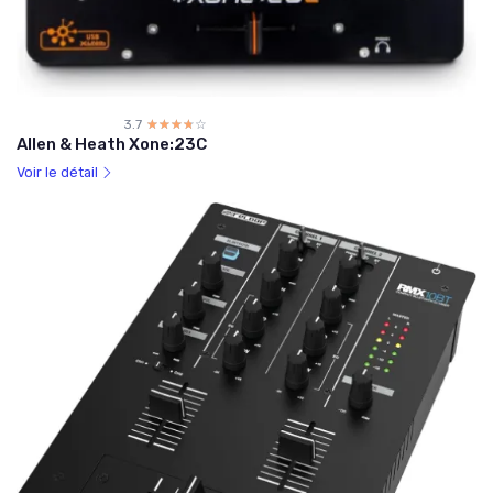
3.7
☆☆☆☆☆
★★★★★
Allen & Heath Xone:23C
Voir le détail