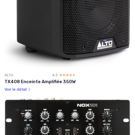
ALTO
4.5
☆☆☆☆☆
★★★★★
TX408 Enceinte Amplifiée 350W
Voir le détail