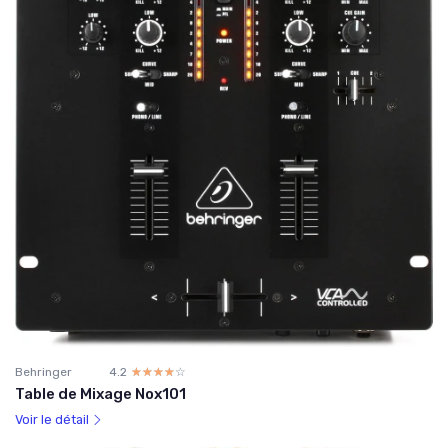
Behringer
4.2
☆☆☆☆☆
★★★★★
Table de Mixage Nox101
Voir le détail