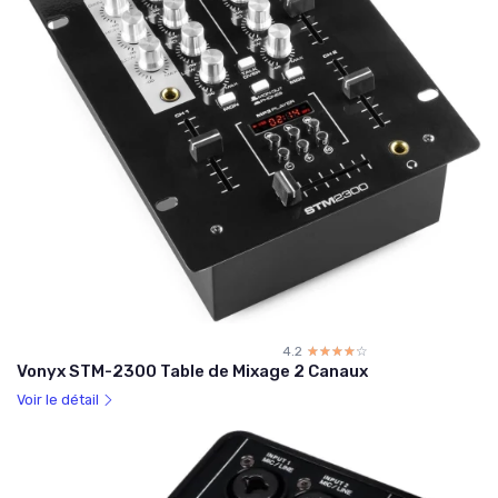
4.2
☆☆☆☆☆
★★★★★
Vonyx STM-2300 Table de Mixage 2 Canaux
Voir le détail