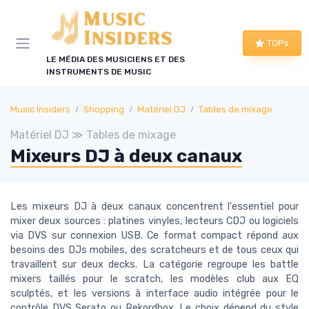
Panneau de gestion des cookies
TOPs
LE MÉDIA DES MUSICIENS ET DES
INSTRUMENTS DE MUSIC
Music Insiders
Shopping
Matériel DJ
Tables de mixage
Matériel DJ ≫ Tables de mixage
Mixeurs DJ à deux canaux
Les mixeurs DJ à deux canaux concentrent l'essentiel pour
mixer deux sources : platines vinyles, lecteurs CDJ ou logiciels
via DVS sur connexion USB. Ce format compact répond aux
besoins des DJs mobiles, des scratcheurs et de tous ceux qui
travaillent sur deux decks. La catégorie regroupe les battle
mixers taillés pour le scratch, les modèles club aux EQ
sculptés, et les versions à interface audio intégrée pour le
contrôle DVS Serato ou Rekordbox. Le choix dépend du style