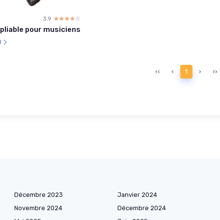
3.9
☆☆☆☆☆
★★★★★
pliable pour musiciens
l
‹‹
‹
1
›
››
Décembre 2023
Janvier 2024
Novembre 2024
Décembre 2024