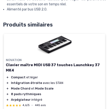
essentiels de votre son en temps réel.
Alimenté par bus USB 2.0.
Produits similaires
NOVATION
Clavier maître MIDI USB 37 touches Launchkey 37
MK4
＋
Compact
et léger
＋
Intégration étroite
avec les STAN
＋
Mode Chord
et
Mode Scale
＋
8 pads rythmiques
＋
Arpégiateur
intégré
★★★★★
★★★★★
4,6/5
—
445 avis