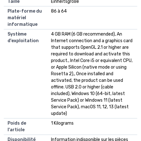
Taille
‎Einheitsgröße
Plate-forme du
‎86 à 64
matériel
informatique
Système
‎4 GB RAM (6 GB recommended), An
d'exploitation
Internet connection and a graphics card
that supports OpenGL 2.1 or higher are
required to download and activate this
product., Intel Core i5 or equivalent CPU,
or Apple Silicon (native mode or using
Rosetta 2),, Once installed and
activated, the product can be used
offline. USB 2.0 or higher (cable
included), Windows 10 (64-bit, latest
Service Pack) or Windows 11 (latest
Service Pack), macOS 11, 12, 13 (latest
update)
Poids de
‎1 Kilograms
l'article
Disponibilité
‎Information indisponible sur les pièces