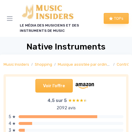
Panneau de gestion des cookies
TOPs
LE MÉDIA DES MUSICIENS ET DES
INSTRUMENTS DE MUSIC
Native Instruments
Music Insiders
Shopping
Musique assistée par ordinateur
Contrôle
Voir l'offre
4,5 sur 5
★★★★★
★★★★★
2092 avis
5 ★
4 ★
3 ★