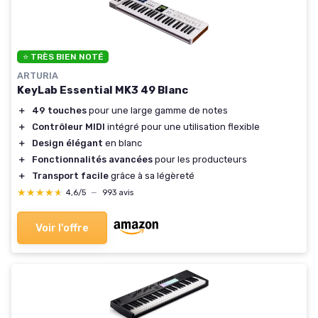
⭐ TRÈS BIEN NOTÉ
ARTURIA
KeyLab Essential MK3 49 Blanc
＋
49 touches
pour une large gamme de notes
＋
Contrôleur MIDI
intégré pour une utilisation flexible
＋
Design élégant
en blanc
＋
Fonctionnalités avancées
pour les producteurs
＋
Transport facile
grâce à sa légèreté
★★★★★
★★★★★
4,6/5
—
993 avis
Voir l'offre