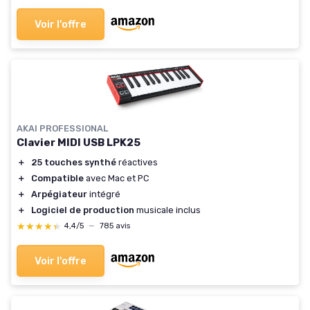
Voir l'offre
AKAI PROFESSIONAL
Clavier MIDI USB LPK25
＋
25 touches synthé
réactives
＋
Compatible
avec Mac et PC
＋
Arpégiateur
intégré
＋
Logiciel de production
musicale inclus
★★★★★
★★★★★
4,4/5
—
785 avis
Voir l'offre