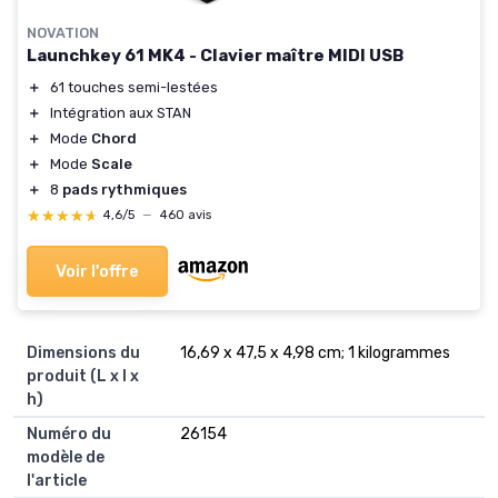
NOVATION
Launchkey 61 MK4 - Clavier maître MIDI USB
＋
61 touches semi-lestées
＋
Intégration aux STAN
＋
Mode
Chord
＋
Mode
Scale
＋
8
pads rythmiques
★★★★★
★★★★★
4,6/5
—
460 avis
Voir l'offre
Dimensions du
‎16,69 x 47,5 x 4,98 cm; 1 kilogrammes
produit (L x l x
h)
Numéro du
‎26154
modèle de
l'article