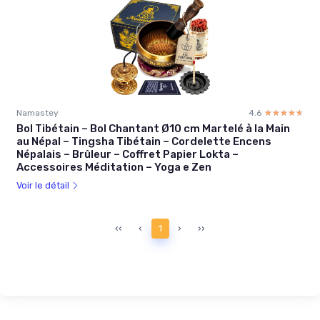
Namastey
4.6
☆☆☆☆☆
★★★★★
Bol Tibétain – Bol Chantant Ø10 cm Martelé à la Main
au Népal – Tingsha Tibétain – Cordelette Encens
Népalais – Brûleur – Coffret Papier Lokta –
Accessoires Méditation – Yoga e Zen
Voir le détail
‹‹
‹
1
›
››