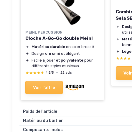
Combin
Sela S
＋
Desi
utilis
MEINL PERCUSSION
Cloche A-Go-Go double Meinl
＋
Maté
bonne
＋
Matériau durable
en acier brossé
＋
Légè
＋
Design
chromé
et élégant
★★★★
★★★★
＋
Facile à jouer et
polyvalente
pour
différents styles musicaux
Voir
★★★★★
★★★★★
4,5/5
—
22 avis
Voir l'offre
Poids de l'article
Matériau du boîtier
Composants inclus