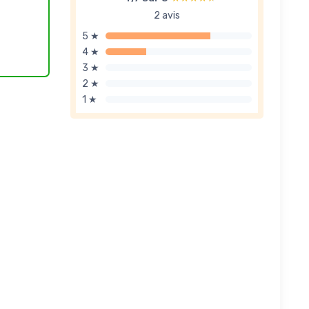
2 avis
5 ★
4 ★
3 ★
2 ★
1 ★