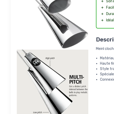
＋
Son
＋
Faci
＋
Dura
＋
Idéa
Descri
Meinl cloc
Matériau:
Haute fi
Style tr
Spécial
Connexio