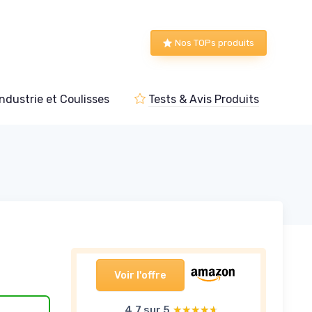
Nos TOPs produits
Industrie et Coulisses
Tests & Avis Produits
Voir l'offre
4,7 sur 5
★★★★★
★★★★★