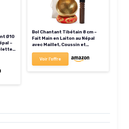
Bol Chantant Tibétain 8 cm –
ant Ø10
Fait Main en Laiton au Népal
épal –
avec Maillet, Coussin et
elette
Pochette – Bol de Méditation
r –
pour Yoga, Relaxation et
Voir l'offre
Harmonie des Chakras
– Yoga