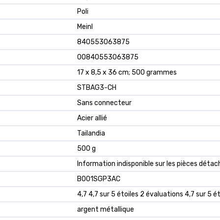
‎Poli
‎Meinl
‎840553063875
‎00840553063875
‎17 x 8,5 x 36 cm; 500 grammes
‎STBAG3-CH
‎Sans connecteur
‎Acier allié
‎Tailandia
‎500 g
‎Information indisponible sur les pièces déta
B001SGP3AC
4,7 4,7 sur 5 étoiles 2 évaluations 4,7 sur 5 ét
argent métallique