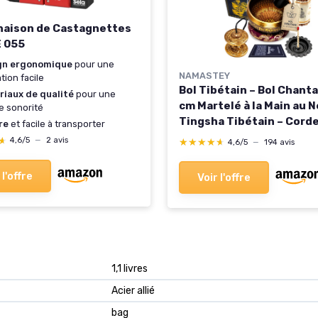
aison de Castagnettes
E 055
gn ergonomique
pour une
NAMASTEY
ation facile
Bol Tibétain – Bol Chant
riaux de qualité
pour une
cm Martelé à la Main au N
 sonorité
Tingsha Tibétain – Cord
re
et facile à transporter
Encens Népalais – Brûleu
★
★
4,6/5
—
2 avis
★★★★★
★★★★★
4,6/5
—
194 avis
Coffret Papier Lokta –
Accessoires Méditation 
 l'offre
Voir l'offre
e Zen
‎1,1 livres
‎Acier allié
‎bag