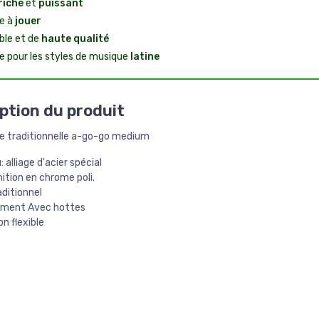
riche
et
puissant
le à
jouer
ble et de
haute qualité
le pour les styles de musique
latine
ption du produit
he traditionnelle a-go-go medium
 alliage d'acier spécial
nition en chrome poli.
aditionnel
ement Avec hottes
n flexible