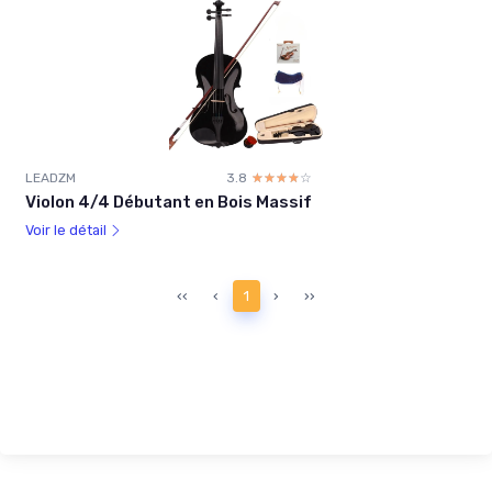
LEADZM
3.8
☆☆☆☆☆
★★★★★
Violon 4/4 Débutant en Bois Massif
Voir le détail
‹‹
‹
1
›
››