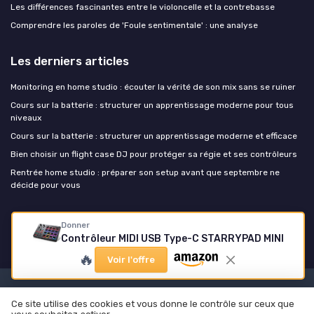
Les différences fascinantes entre le violoncelle et la contrebasse
Comprendre les paroles de 'Foule sentimentale' : une analyse
Les derniers articles
Monitoring en home studio : écouter la vérité de son mix sans se ruiner
Cours sur la batterie : structurer un apprentissage moderne pour tous
niveaux
Cours sur la batterie : structurer un apprentissage moderne et efficace
Bien choisir un flight case DJ pour protéger sa régie et ses contrôleurs
Rentrée home studio : préparer son setup avant que septembre ne
décide pour vous
Music Insiders
Donner
Contrôleur MIDI USB Type-C STARRYPAD MINI
🔥
Voir l'offre
Mentions légales
Politique de confidentialité
Ce site utilise des cookies et vous donne le contrôle sur ceux que
© Music Insiders 2026