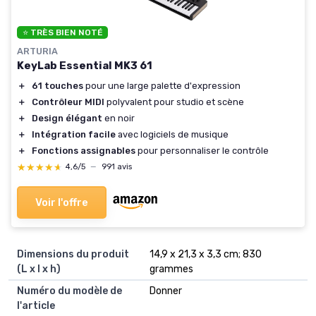
⭐ TRÈS BIEN NOTÉ
ARTURIA
KeyLab Essential MK3 61
＋
61 touches
pour une large palette d'expression
＋
Contrôleur MIDI
polyvalent pour studio et scène
＋
Design élégant
en noir
＋
Intégration facile
avec logiciels de musique
＋
Fonctions assignables
pour personnaliser le contrôle
★★★★★
★★★★★
4,6/5
—
991 avis
Voir l'offre
Dimensions du produit
‎14,9 x 21,3 x 3,3 cm; 830
(L x l x h)
grammes
Numéro du modèle de
‎Donner
l'article