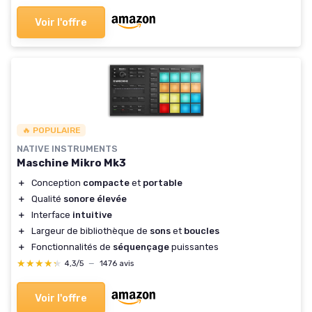
Voir l'offre
🔥 POPULAIRE
NATIVE INSTRUMENTS
Maschine Mikro Mk3
＋
Conception
compacte
et
portable
＋
Qualité
sonore
élevée
＋
Interface
intuitive
＋
Largeur de bibliothèque de
sons
et
boucles
＋
Fonctionnalités de
séquençage
puissantes
★★★★★
★★★★★
4,3/5
—
1476 avis
Voir l'offre