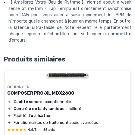
【Améliorez Votre Jeu de Rythme】Worried about a weak
sense of rhythm ? Tap Tempo est directement synchronisé
avec DAW pour vous aider à saisir rapidement les BPM de
n'importe quelle chanson et à jouer en même temps. En outre,
la latence ultra-faible de Note Repeat relie parfaitement
chaque segment d'échantillon sans se bloquer ni commettre
d'erreurs !
Produits similaires
BEHRINGER
COMPOSER PRO-XL MDX2600
＋
Qualité sonore
exceptionnelle
＋
Contrôle de la dynamique
amélioré
＋
Facilité d'
utilisation
＋
Fonctionnalités de traitement audio avancées
★★★★★
★★★★★
4,6/5
—
56 avis