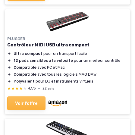
PLUGGER
Contrôleur MIDI USB ultra compact
＋
Ultra compact
pour un transport facile
＋
12 pads sensibles à la vélocité
pour un meilleur contrôle
＋
Compatible
avec PC et Mac
＋
Compatible
avec tous les logiciels MAO DAW
＋
Polyvalent
pour DJ et instruments virtuels
★★★★★
★★★★★
4,1/5
—
22 avis
Voir l'offre