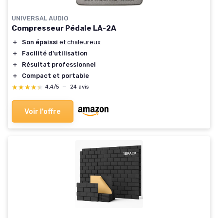
UNIVERSAL AUDIO
Compresseur Pédale LA-2A
＋
Son épaissi
et chaleureux
＋
Facilité d'utilisation
＋
Résultat professionnel
＋
Compact et portable
★★★★★
★★★★★
4,4/5
—
24 avis
Voir l'offre