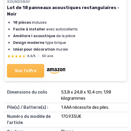
SOUNDSBAY
Lot de 18 panneaux acoustiques rectangulaires -
Noir
＋
18 pièces
incluses
＋
Facile à installer
avec autocollants
＋
Améliore l acoustique
de la pièce
＋
Design moderne
type brique
＋
Idéal pour décoration
murale
★★★★★
★★★★★
4,6/5
—
50 avis
Voir l'offre
Dimensions du colis
‎53,8 x 24,8 x 10,4 cm; 1,98
kilogrammes
Pile(s) / Batterie(s) :
‎1 AAA nécessite des piles.
Numéro du modèle de
‎170.935UK
l'article