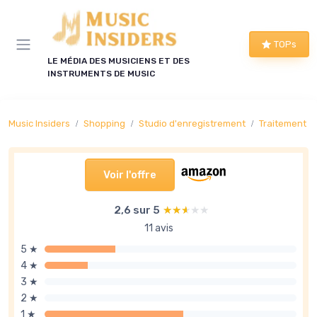
Panneau de gestion des cookies
TOPs
LE MÉDIA DES MUSICIENS ET DES
INSTRUMENTS DE MUSIC
Music Insiders
Shopping
Studio d'enregistrement
Traitement d
Voir l'offre
2,6 sur 5
★★★★★
★★★★★
11 avis
5 ★
4 ★
3 ★
2 ★
1 ★