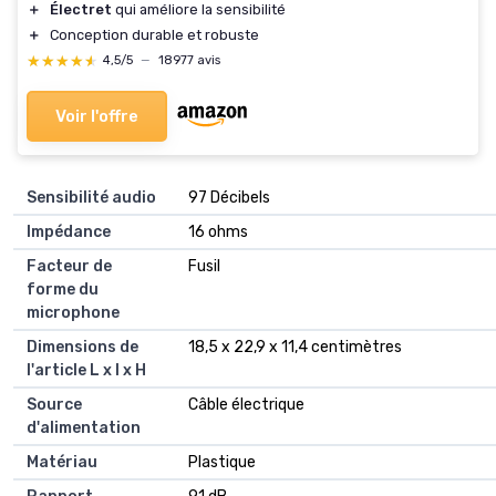
＋
Électret
qui améliore la sensibilité
＋
Conception durable et robuste
★★★★★
★★★★★
4,5/5
—
18977 avis
Voir l'offre
Sensibilité audio
‎97 Décibels
Impédance
‎16 ohms
Facteur de
‎Fusil
forme du
microphone
Dimensions de
‎18,5 x 22,9 x 11,4 centimètres
l'article L x l x H
Source
‎Câble électrique
d'alimentation
Matériau
‎Plastique