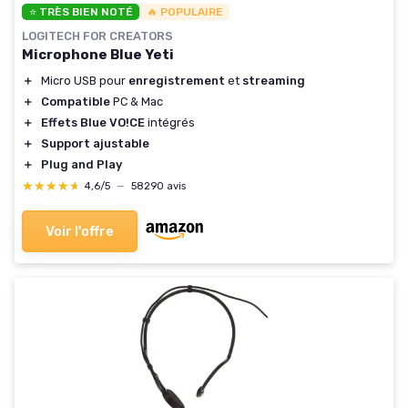
⭐ TRÈS BIEN NOTÉ
🔥 POPULAIRE
LOGITECH FOR CREATORS
Microphone Blue Yeti
＋
Micro USB pour
enregistrement
et
streaming
＋
Compatible
PC & Mac
＋
Effets Blue VO!CE
intégrés
＋
Support ajustable
＋
Plug and Play
★★★★★
★★★★★
4,6/5
—
58290 avis
Voir l'offre