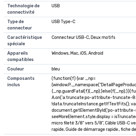
Technologie de
USB
connectivité
Type de
USB Type-C
connecteur
Caractéristique
Connecteur USB-C, Deux motifs
spéciale
Appareils
Windows, Mac, iOS, Android
compatibles
Couleur
bleu
Composants
(function(f) {var _np=
inclus
(window.P._namespace("DetailPageProduc
{_np.guardFatal(f)(_np);}else{f(_np);}}(fu
A.on('a:truncate:po-attribute-truncate-8:u
!data.truncateInstance.getIfTextFits(); v
document.getElementById('po-attribute-s
seeMoreElement.style.display = isTruncated ? 
micro fileté 3/8" vers 5/8", Câble USB-C v
rapide, Guide de démarrage rapide., fiche d