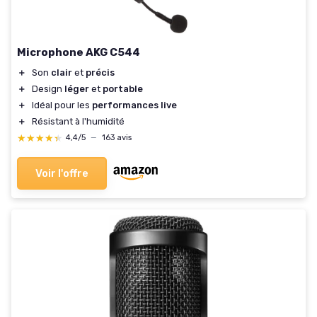
Microphone AKG C544
＋
Son
clair
et
précis
＋
Design
léger
et
portable
＋
Idéal pour les
performances live
＋
Résistant à l'humidité
★★★★★
★★★★★
4,4/5
—
163 avis
Voir l'offre