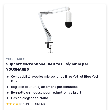
YOUSHARES
Support Microphone Bleu Yeti Réglable par
YOUSHARES
＋
Compatibilité avec les microphones
Blue Yeti
et
Blue Yeti
Pro
＋
Réglable pour un
ajustement personnalisé
＋
Bonnette en mousse pour
réduction de bruit
＋
Design élégant en
blanc
★★★★★
★★★★★
4,3/5
—
553 avis