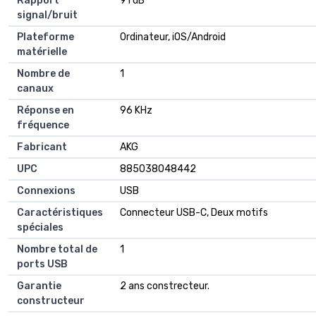
Rapport
‎91 dB
signal/bruit
Plateforme
‎Ordinateur, iOS/Android
matérielle
Nombre de
‎1
canaux
Réponse en
‎96 KHz
fréquence
Fabricant
‎AKG
UPC
‎885038048442
Connexions
‎USB
Caractéristiques
‎Connecteur USB-C, Deux motifs
spéciales
Nombre total de
‎1
ports USB
Garantie
‎2 ans constrecteur.
constructeur