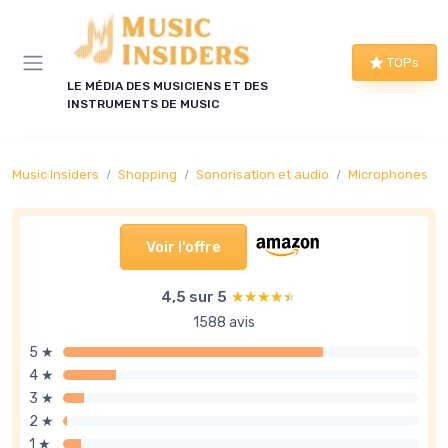
Panneau de gestion des cookies
TOPs
LE MÉDIA DES MUSICIENS ET DES
INSTRUMENTS DE MUSIC
Music Insiders
Shopping
Sonorisation et audio
Microphones
Voir l'offre
4,5 sur 5
★★★★★
★★★★★
1588 avis
5 ★
4 ★
3 ★
2 ★
1 ★