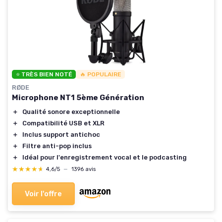
⭐ TRÈS BIEN NOTÉ
🔥 POPULAIRE
RØDE
Microphone NT1 5ème Génération
＋
Qualité sonore exceptionnelle
＋
Compatibilité USB et XLR
＋
Inclus support antichoc
＋
Filtre anti-pop inclus
＋
Idéal pour l'enregistrement vocal et le podcasting
★★★★★
★★★★★
4,6/5
—
1396 avis
Voir l'offre