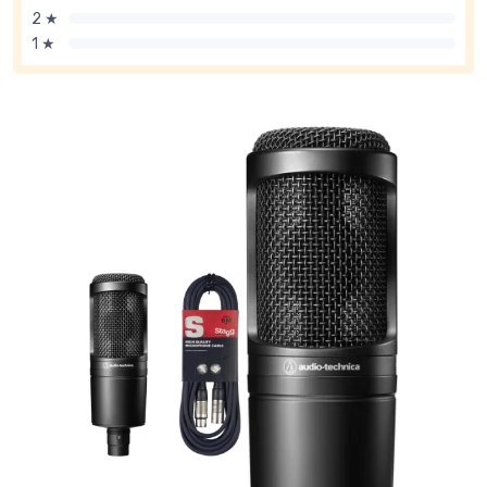
2 ★
1 ★