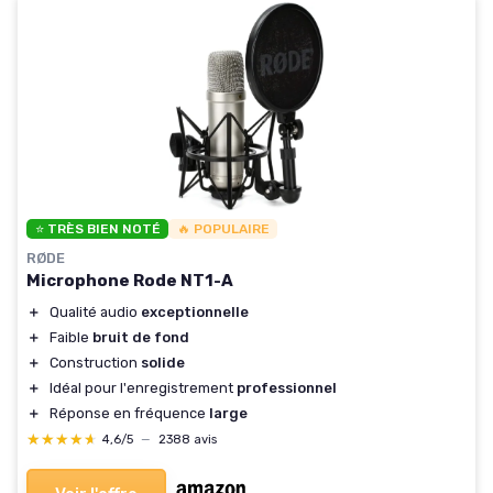
⭐ TRÈS BIEN NOTÉ
🔥 POPULAIRE
RØDE
Microphone Rode NT1-A
＋
Qualité audio
exceptionnelle
＋
Faible
bruit de fond
＋
Construction
solide
＋
Idéal pour l'enregistrement
professionnel
＋
Réponse en fréquence
large
★★★★★
★★★★★
4,6/5
—
2388 avis