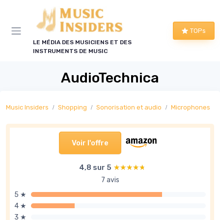
Panneau de gestion des cookies
TOPs
LE MÉDIA DES MUSICIENS ET DES
INSTRUMENTS DE MUSIC
AudioTechnica
Music Insiders
Shopping
Sonorisation et audio
Microphones
Voir l'offre
4,8 sur 5
★★★★★
★★★★★
7 avis
5 ★
4 ★
3 ★