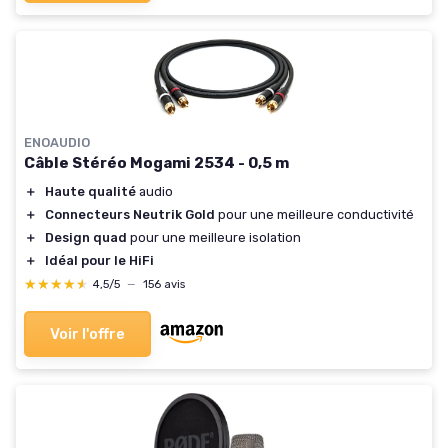
ENOAUDIO
Câble Stéréo Mogami 2534 - 0,5 m
＋
Haute qualité
audio
＋
Connecteurs Neutrik Gold
pour une meilleure conductivité
＋
Design quad
pour une meilleure isolation
＋
Idéal pour le HiFi
★★★★★
★★★★★
4,5/5
—
156 avis
Voir l'offre