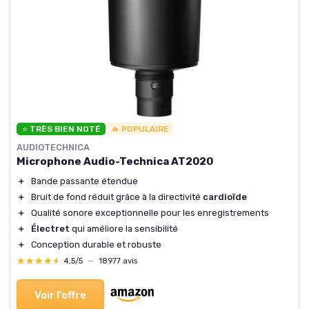
⭐ TRÈS BIEN NOTÉ
🔥 POPULAIRE
AUDIOTECHNICA
Microphone Audio-Technica AT2020
＋
Bande passante étendue
＋
Bruit de fond réduit grâce à la directivité
cardioïde
＋
Qualité sonore exceptionnelle pour les enregistrements
＋
Électret
qui améliore la sensibilité
＋
Conception durable et robuste
★★★★★
★★★★★
4,5/5
—
18977 avis
Voir l'offre