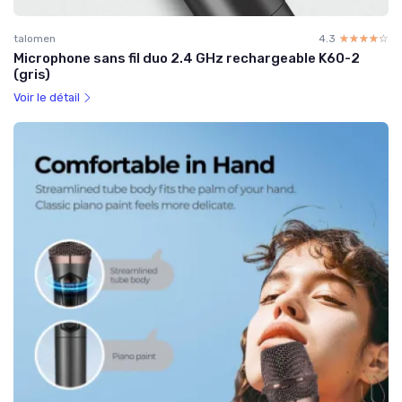
talomen
4.3
☆☆☆☆☆
★★★★★
Microphone sans fil duo 2.4 GHz rechargeable K60-2
(gris)
Voir le détail