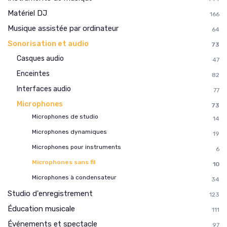
Matériel DJ
166
Musique assistée par ordinateur
64
Sonorisation et audio
73
Casques audio
47
Enceintes
82
Interfaces audio
77
Microphones
73
Microphones de studio
14
Microphones dynamiques
19
Microphones pour instruments
6
Microphones sans fil
10
Microphones à condensateur
34
Studio d'enregistrement
123
Éducation musicale
111
Événements et spectacle
97