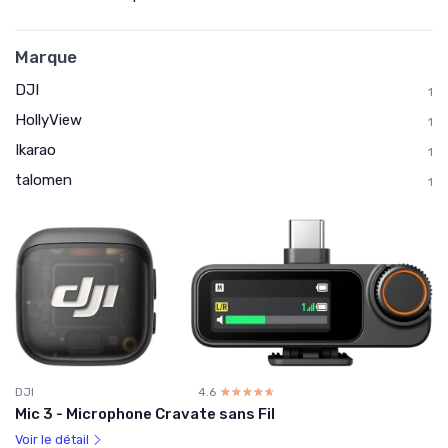
Marque
DJI
1
HollyView
1
Ikarao
1
talomen
1
DJI
4.6
☆☆☆☆☆
★★★★★
Mic 3 - Microphone Cravate sans Fil
Voir le détail