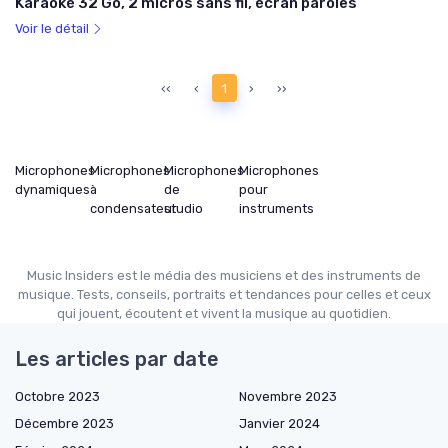
Karaoké 32 Go, 2 micros sans fil, écran paroles
Voir le détail
‹‹
‹
1
›
››
Microphones
Microphones
Microphones
Microphones
dynamiques
à
de
pour
condensateur
studio
instruments
Music Insiders est le média des musiciens et des instruments de
musique. Tests, conseils, portraits et tendances pour celles et ceux
qui jouent, écoutent et vivent la musique au quotidien.
Les articles par date
Octobre 2023
Novembre 2023
Décembre 2023
Janvier 2024