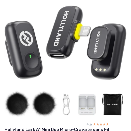
4.6
☆☆☆☆☆
★★★★★
Hollyland Lark A1 Mini Duo Micro-Cravate sans Fil