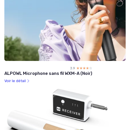
3.9
☆☆☆☆☆
★★★★★
ALPOWL Microphone sans fil WXM-A (Noir)
Voir le détail