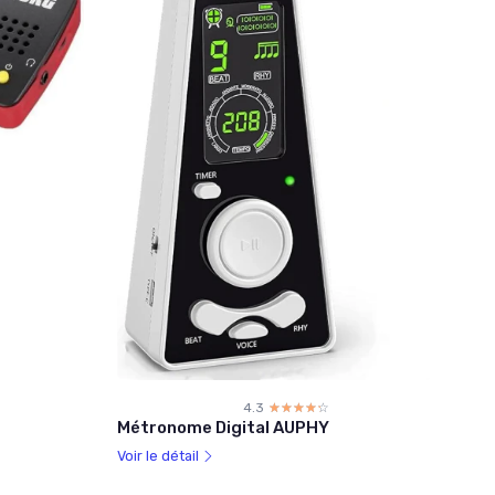
☆
★
d
4.3
☆☆☆☆☆
★★★★★
Métronome Digital AUPHY
Voir le détail