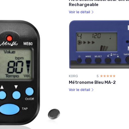
Rechargeable
Voir le détail
KORG
5
☆☆☆☆☆
★★★★★
Métronome Bleu MA-2
Voir le détail