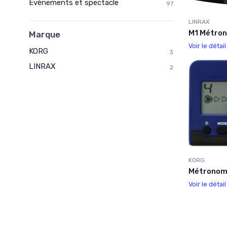
Événements et spectacle
97
LINRAX
M1 Métro
Marque
Voir le détai
KORG
3
LINRAX
2
KORG
Métronom
Voir le détai