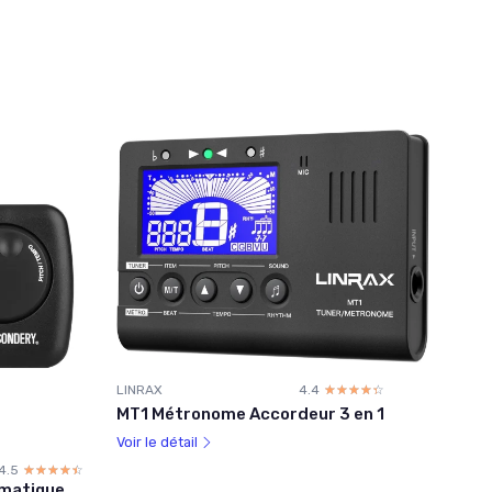
LINRAX
4.4
☆☆☆☆☆
★★★★★
MT1 Métronome Accordeur 3 en 1
Voir le détail
4.5
☆☆☆☆☆
★★★★★
matique