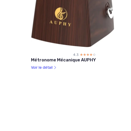
4.3
☆☆☆☆☆
★★★★★
Métronome Mécanique AUPHY
Voir le détail