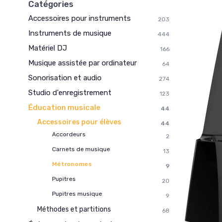
Catégories
Accessoires pour instruments
203
Instruments de musique
444
Matériel DJ
166
Musique assistée par ordinateur
64
Sonorisation et audio
274
Studio d'enregistrement
123
Éducation musicale
44
Accessoires pour élèves
44
Accordeurs
2
Carnets de musique
13
Métronomes
9
Pupitres
20
Pupitres musique
9
Méthodes et partitions
68