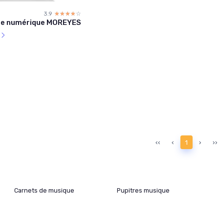
3.9
☆☆☆☆☆
★★★★★
e numérique MOREYES
l
‹‹
‹
1
›
››
Carnets de musique
Pupitres musique