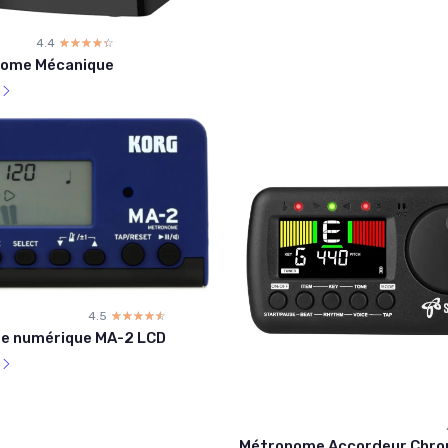
4.4
☆☆☆☆☆
★★★★★
nome Mécanique
l
4.5
☆☆☆☆☆
★★★★★
e numérique MA-2 LCD
l
Métronome Accordeur Chro